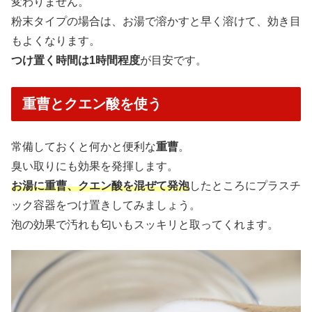
変わりません。
粉末タイプの場合は、お湯で溶かすと早く溶けて、効き目
もよくなります。
つけ置く時間は1時間程度
が目安です。
重曹とクエン酸を使う
常備しておくと何かと便利な
重曹
。
臭い取りにも効果を発揮します。
お湯に重曹、クエン酸を混ぜて発泡
したところにプラスチ
ック容器をつけ置きしてみましょう。
泡の効果で汚れも匂いもスッキリと取ってくれます。