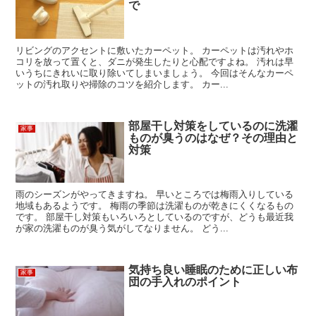
で
リビングのアクセントに敷いたカーペット。 カーペットは汚れやホ
コリを放って置くと、ダニが発生したりと心配ですよね。 汚れは早
いうちにきれいに取り除いてしまいましょう。 今回はそんなカーペ
ットの汚れ取りや掃除のコツを紹介します。 カー...
部屋干し対策をしているのに洗濯
家事
ものが臭うのはなぜ？その理由と
対策
雨のシーズンがやってきますね。 早いところでは梅雨入りしている
地域もあるようです。 梅雨の季節は洗濯ものが乾きにくくなるもの
です。 部屋干し対策もいろいろとしているのですが、どうも最近我
が家の洗濯ものが臭う気がしてなりません。 どう...
気持ち良い睡眠のために正しい布
家事
団の手入れのポイント