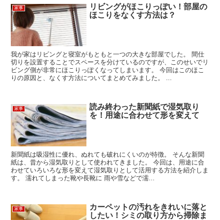
リビングがほこりっぽい！部屋の
家事
ほこりをなくす方法は？
我が家はリビングと寝室がもともと一つの大きな部屋でした。 間仕
切りを設置することでスペースを分けているのですが、このせいでリ
ビング側が非常にほこりっぽくなってしまいます。 今回はこのほこ
りの原因と、なくす方法についてまとめてみました。 ...
読み終わった新聞紙で湿気取り
家事
を！用途に合わせて形を変えて
新聞紙は吸湿性に優れ、ぬれても破れにくいのが特徴。 そんな新聞
紙は、昔から湿気取りとして使われてきました。 今回は、用途に合
わせていろいろな形を変えて湿気取りとして活用する方法を紹介しま
す。 濡れてしまった靴や長靴に 雨や雪などで濡...
カーペットの汚れをきれいに落と
家事
したい！シミの取り方から掃除ま