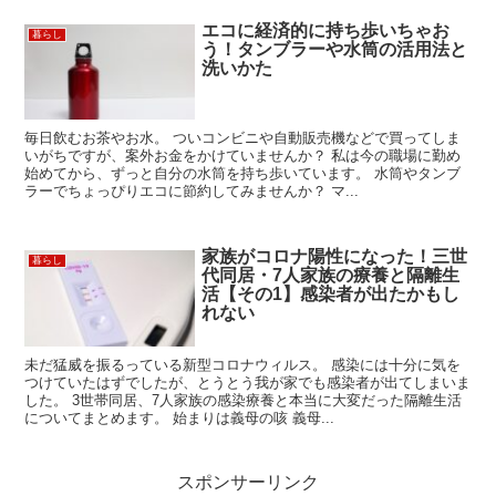
エコに経済的に持ち歩いちゃお
暮らし
う！タンブラーや水筒の活用法と
洗いかた
毎日飲むお茶やお水。 ついコンビニや自動販売機などで買ってしま
いがちですが、案外お金をかけていませんか？ 私は今の職場に勤め
始めてから、ずっと自分の水筒を持ち歩いています。 水筒やタンブ
ラーでちょっぴりエコに節約してみませんか？ マ...
家族がコロナ陽性になった！三世
暮らし
代同居・7人家族の療養と隔離生
活【その1】感染者が出たかもし
れない
未だ猛威を振るっている新型コロナウィルス。 感染には十分に気を
つけていたはずでしたが、とうとう我が家でも感染者が出てしまいま
した。 3世帯同居、7人家族の感染療養と本当に大変だった隔離生活
についてまとめます。 始まりは義母の咳 義母...
スポンサーリンク