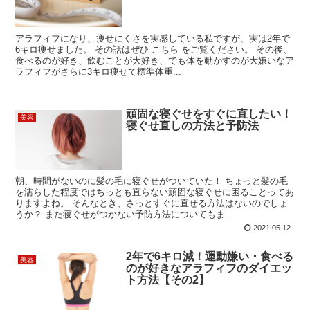
アラフィフになり、痩せにくさを実感している私ですが、実は2年で
6キロ痩せました。 その話はぜひ こちら をご覧ください。 その後、
食べるのが好き、飲むことが大好き、でも体を動かすのが大嫌いなア
ラフィフがさらに3キロ痩せて標準体重...
頑固な寝ぐせをすぐに直したい！
美容
寝ぐせ直しの方法と予防法
朝、時間がないのに髪の毛に寝ぐせがついていた！ ちょっと髪の毛
を濡らした程度ではちっとも直らない頑固な寝ぐせに困ることってあ
りますよね。 そんなとき、さっとすぐに直せる方法はないのでしょ
うか？ また寝ぐせがつかない予防方法についてもま...
2021.05.12
2年で6キロ減！運動嫌い・食べる
美容
のが好きなアラフィフのダイエッ
ト方法【その2】