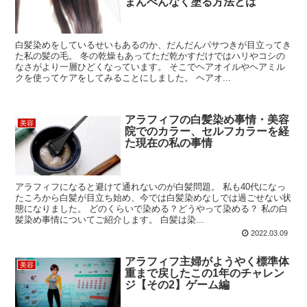
まんべんなく塗る方法とは
白髪染めをしているせいもあるのか、だんだんパサつきが目立ってき
た私の髪の毛。 冬の乾燥もあってただ乾かすだけではハリやコシの
なさがより一層ひどくなっています。 そこでヘアオイルやヘアミル
クを使ってケアをしてみることにしました。 ヘアオ...
アラフィフの白髪染め事情・美容
美容
院でのカラー、セルフカラーを経
た現在の私の事情
アラフィフになると避けて通れないのが白髪問題。 私も40代になっ
たころから白髪が目立ち始め、今では白髪染めなしでは過ごせない状
態になりました。 どのくらいで染める？どうやって染める？ 私の白
髪染め事情についてご紹介します。 白髪は染...
2022.03.09
アラフィフ主婦がようやく標準体
美容
重まで戻したこの1年のチャレン
ジ【その2】ゲーム編