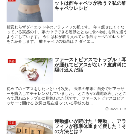
ットは酢キャベツが救う？私の酢
キャベツレシピ
相変わらずダイエット中のアラフィフの私です。 年々痩せにくくな
っている実感の中、家の中でできる運動とともに食べ物にも気を遣う
ようにしています。 今回は私が取り入れている酢キャベツのレシピ
をご紹介します。 酢キャベツの効果は？ ダイエ...
ファーストピアスでトラブル！耳
美容
が腫れてピアスがない？皮膚科に
駆け込んだ話
初めてのピアスをしたいという次男。 去年の年末に自分でピアッサ
ーを購入してチャレンジしていました。 ところが2週間経過したとこ
ろで思わぬトラブルに見舞われた話です。 ファーストピアスはピア
ッサーで開ける 次男は現在通っている学校の校...
2022.01.19
運動嫌いが続けた「運動」、アラ
美容
フィフが標準体重まで戻した！そ
の方法とは？