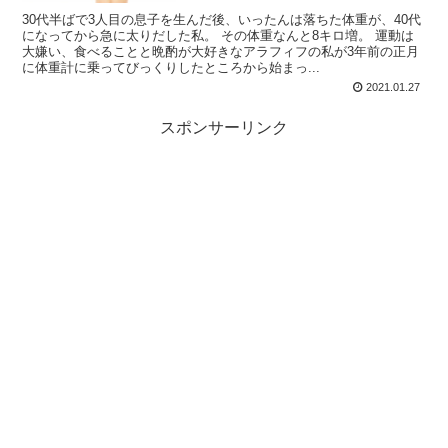
30代半ばで3人目の息子を生んだ後、いったんは落ちた体重が、40代
になってから急に太りだした私。 その体重なんと8キロ増。 運動は
大嫌い、食べることと晩酌が大好きなアラフィフの私が3年前の正月
に体重計に乗ってびっくりしたところから始まっ...
2021.01.27
スポンサーリンク