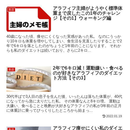
アラフィフ主婦がようやく標準体
美容
重まで戻したこの1年のチャレン
ジ【その1】ウォーキング編
40歳になった頃、痩せにくくなった実感があった私。 なのにうっか
り10キロも体重を増やしてしまい、食生活を見直したりすることで2
年で6キロを落としたのがちょうど1年前のことになります。 それか
らも私のダイエットは続いており、さらに2キロ...
2年で6キロ減！運動嫌い・食べる
美容
のが好きなアラフィフのダイエッ
ト方法【その3】
30代半ばで3人目の息子を生んだ後、いったんは落ちた体重が、40代
になってから急に太りだした私。 その体重なんと8キロ増。 運動は
大嫌い、食べることと晩酌が大好きなアラフィフの私が3年前の正月
に体重計に乗ってびっくりしたところから始まっ...
2022.01.19
アラフィフ痩せにくい私のダイエ
美容