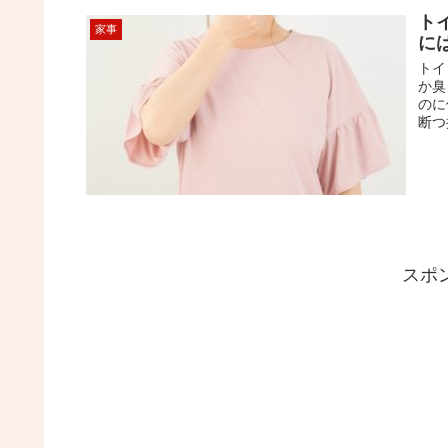
ト
家事
に
トイ
か臭
のに
断つ
スポ