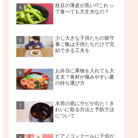
枝豆の薄皮が黒い!?これっ
て食べても大丈夫なの？
少し大きな子供たちの留守
番ご飯は子供たちだけで完
結できる工夫を
お弁当に果物を入れても大
丈夫？食材が傷みやすい夏
の持ち運び方
水筒の底にサビが出た！き
れいに取る方法と予防方法
について
ピアノコンクールに子供が