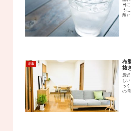
日に
うに
段ど
布
家事
抜
最近
しい
っく
の掃