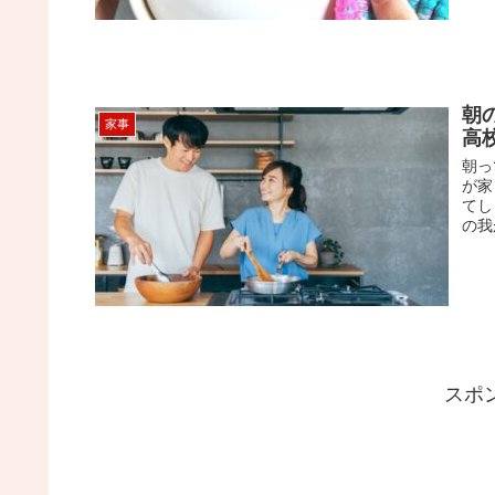
朝
家事
高
朝っ
が家
てし
の我
スポ