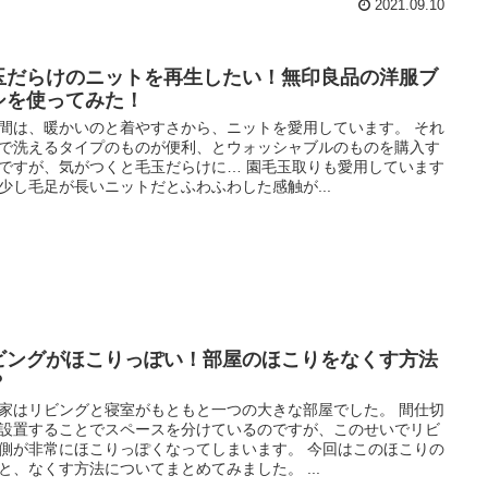
2021.09.10
玉だらけのニットを再生したい！無印良品の洋服ブ
シを使ってみた！
間は、暖かいのと着やすさから、ニットを愛用しています。 それ
で洗えるタイプのものが便利、とウォッシャブルのものを購入す
ですが、気がつくと毛玉だらけに… 園毛玉取りも愛用しています
少し毛足が長いニットだとふわふわした感触が...
ビングがほこりっぽい！部屋のほこりをなくす方法
？
家はリビングと寝室がもともと一つの大きな部屋でした。 間仕切
設置することでスペースを分けているのですが、このせいでリビ
側が非常にほこりっぽくなってしまいます。 今回はこのほこりの
と、なくす方法についてまとめてみました。 ...