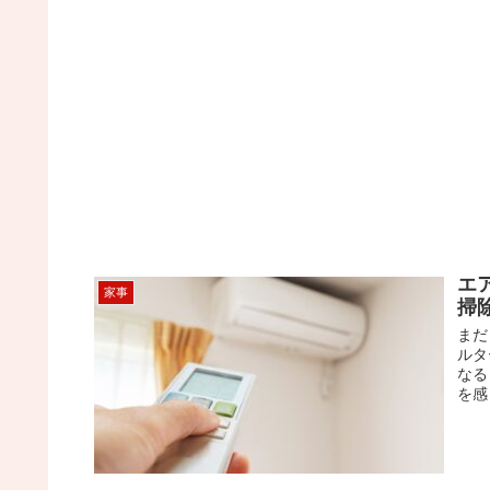
エ
家事
掃
まだ
ルタ
なる
を感