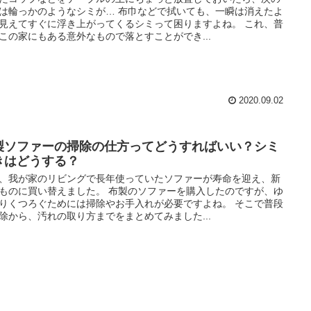
は輪っかのようなシミが… 布巾などで拭いても、一瞬は消えたよ
見えてすぐに浮き上がってくるシミって困りますよね。 これ、普
この家にもある意外なもので落とすことができ...
2020.09.02
製ソファーの掃除の仕方ってどうすればいい？シミ
きはどうする？
、我が家のリビングで長年使っていたソファーが寿命を迎え、新
ものに買い替えました。 布製のソファーを購入したのですが、ゆ
りくつろぐためには掃除やお手入れが必要ですよね。 そこで普段
除から、汚れの取り方までをまとめてみました...