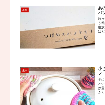
あ
家事
パ
時々
う番
度放
はど
小
家事
メ
冬に
とい
は意
きく