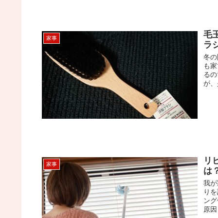
毛
家事
ラ
冬の
も家
るの
が、
リ
家事
は
我が
りを
ング
原因