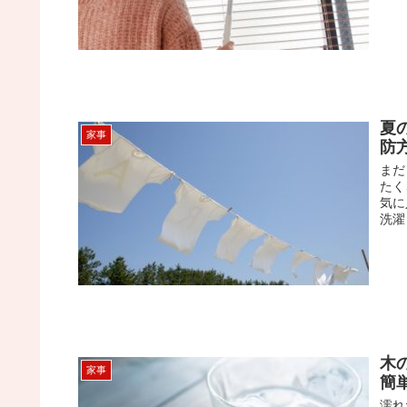
夏
家事
防
まだ
たく
気に
洗濯
木
家事
簡
濡れ