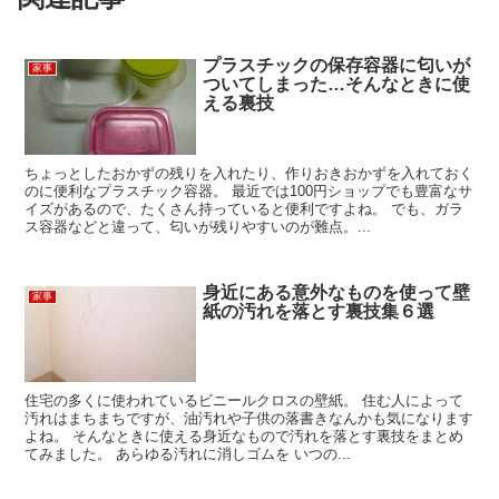
プラスチックの保存容器に匂いが
家事
ついてしまった…そんなときに使
える裏技
ちょっとしたおかずの残りを入れたり、作りおきおかずを入れておく
のに便利なプラスチック容器。 最近では100円ショップでも豊富なサ
イズがあるので、たくさん持っていると便利ですよね。 でも、ガラ
ス容器などと違って、匂いが残りやすいのが難点。...
身近にある意外なものを使って壁
家事
紙の汚れを落とす裏技集６選
住宅の多くに使われているビニールクロスの壁紙。 住む人によって
汚れはまちまちですが、油汚れや子供の落書きなんかも気になります
よね。 そんなときに使える身近なもので汚れを落とす裏技をまとめ
てみました。 あらゆる汚れに消しゴムを いつの...