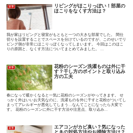
リビングがほこりっぽい！部屋の
家事
ほこりをなくす方法は？
我が家はリビングと寝室がもともと一つの大きな部屋でした。 間仕
切りを設置することでスペースを分けているのですが、このせいでリ
ビング側が非常にほこりっぽくなってしまいます。 今回はこのほこ
りの原因と、なくす方法についてまとめてみました。 ...
花粉のシーズン洗濯ものは外に干
家事
す？干し方のポイントと取り込み
方の工夫
春になって暖かくなると一気に花粉のシーズンがやってきます。 せ
っかく外はいいお天気なのに、洗濯ものを外に干すと花粉がついてし
まってアレルギーが悪化してしまう…なんてことになったら大変で
す。 花粉のシーズンに外に干す方法や注意点、取り込み...
エアコンがカビ臭い？気になった
家事
ときの対処方法やお掃除方法は？