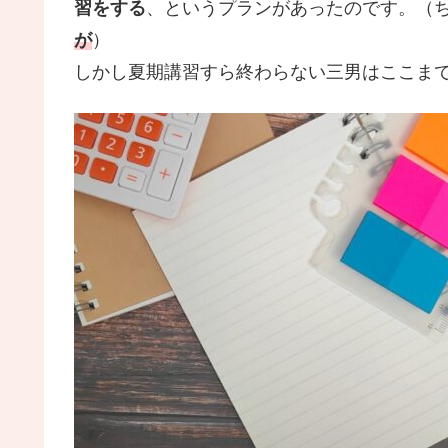
習をする
、というプランがあったのです。（
が
）
しかし夏期講習すら終わらない三男はここま