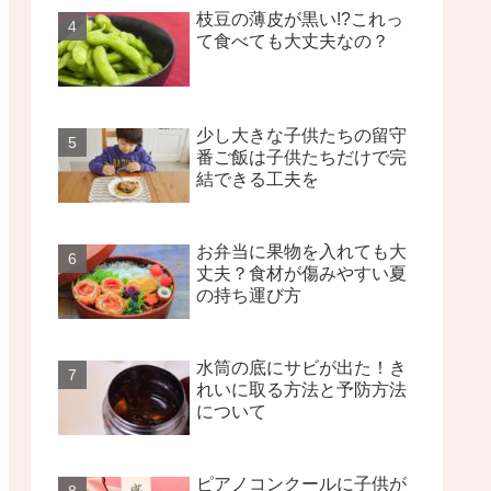
枝豆の薄皮が黒い!?これっ
て食べても大丈夫なの？
少し大きな子供たちの留守
番ご飯は子供たちだけで完
結できる工夫を
お弁当に果物を入れても大
丈夫？食材が傷みやすい夏
の持ち運び方
水筒の底にサビが出た！き
れいに取る方法と予防方法
について
ピアノコンクールに子供が