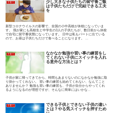
少し大きな子供たちの留守番ご飯
子育て
は子供たちだけで完結できる工夫
を
新型コロナウイルスの影響で、全国の小中高校が休校になっていま
す。 我が家にも高校生と中学生の3人の子供たちが、数日前から休校
で自宅に留守番状態になっています。 日中は私もパートに出ている
ので、お昼は子供たちだけで食べることになります。 ...
なかなか勉強や習い事の練習をし
子育て
てくれない子供にスイッチを入れ
る意外な方法とは？
子供が家に帰ってきてから、時間もあまりないのになかなか勉強に取
り掛かってくれない。 習い事の練習も始めてくれない、なんてこと
ありませんか？ 勉強も習い事の練習も、子供が自分からやってくれ
るようになるのが理想ですが、そんなに簡単にはいかな...
できる子供とできない子供の違い
子育て
とは？やる気スイッチを押すため