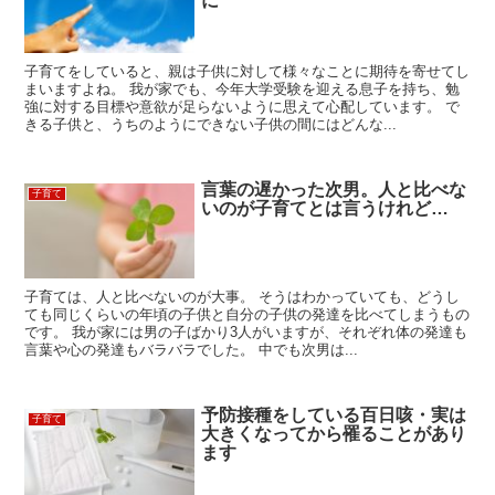
に
子育てをしていると、親は子供に対して様々なことに期待を寄せてし
まいますよね。 我が家でも、今年大学受験を迎える息子を持ち、勉
強に対する目標や意欲が足らないように思えて心配しています。 で
きる子供と、うちのようにできない子供の間にはどんな...
言葉の遅かった次男。人と比べな
子育て
いのが子育てとは言うけれど…
子育ては、人と比べないのが大事。 そうはわかっていても、どうし
ても同じくらいの年頃の子供と自分の子供の発達を比べてしまうもの
です。 我が家には男の子ばかり3人がいますが、それぞれ体の発達も
言葉や心の発達もバラバラでした。 中でも次男は...
予防接種をしている百日咳・実は
子育て
大きくなってから罹ることがあり
ます