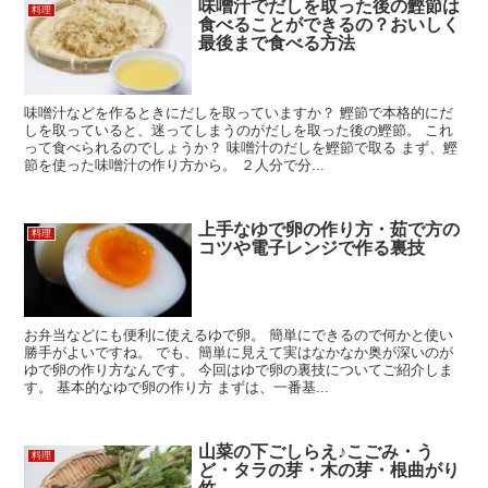
味噌汁でだしを取った後の鰹節は
料理
食べることができるの？おいしく
最後まで食べる方法
味噌汁などを作るときにだしを取っていますか？ 鰹節で本格的にだ
しを取っていると、迷ってしまうのがだしを取った後の鰹節。 これ
って食べられるのでしょうか？ 味噌汁のだしを鰹節で取る まず、鰹
節を使った味噌汁の作り方から。 ２人分で分...
上手なゆで卵の作り方・茹で方の
料理
コツや電子レンジで作る裏技
お弁当などにも便利に使えるゆで卵。 簡単にできるので何かと使い
勝手がよいですね。 でも、簡単に見えて実はなかなか奥が深いのが
ゆで卵の作り方なんです。 今回はゆで卵の裏技についてご紹介しま
す。 基本的なゆで卵の作り方 まずは、一番基...
山菜の下ごしらえ♪こごみ・う
料理
ど・タラの芽・木の芽・根曲がり