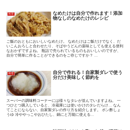
なめたけは自分で作れます！添加
料理
物なしのなめたけのレシピ
ご飯のおともにおいしいなめたけ。 なめたけはご飯だけでなく、だ
いこんおろしと合わせたり、そばやうどんの薬味としても使える便利
なおかずですよね。 瓶詰で売られているものもおいしいのですが、
自分で簡単に作ることができるのをご存じですか？ ...
自分で作れる！自家製ダレで使う
料理
分だけ美味しく節約を
スーパーの調味料コーナーには様々なタレが並んでいますよね。 一
つひとつ購入していると、冷蔵庫には使いかけのタレだらけ… なん
てことにならない、自家製ダレの作り方を紹介します。 ポン酢しょ
うゆ 冷ややっこやおひたし、鍋にと万能に使える...