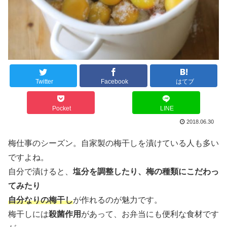
Twitter
Facebook
はてブ
Pocket
LINE
2018.06.30
梅仕事のシーズン。自家製の梅干しを漬けている人も多い
ですよね。
自分で漬けると、
塩分を調整したり、梅の種類にこだわっ
てみたり
自分なりの梅干し
が作れるのが魅力です。
梅干しには
殺菌作用
があって、お弁当にも便利な食材です