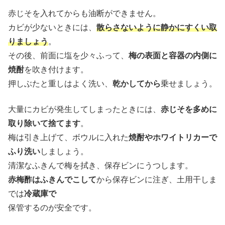
赤じそを入れてからも油断ができません。
カビが少ないときには、
散らさないように静かにすくい取
りましょう
。
その後、前面に塩を少々ふって、
梅の表面と容器の内側に
焼酎
を吹き付けます。
押しぶたと重しはよく洗い、
乾かしてから
乗せましょう。
大量にカビが発生してしまったときには、
赤じそを多めに
取り除いて捨てます
。
梅は引き上げて、ボウルに入れた
焼酎やホワイトリカーで
ふり洗い
しましょう。
清潔なふきんで梅を拭き、保存ビンにうつします。
赤梅酢はふきんでこして
から保存ビンに注ぎ、土用干しま
では
冷蔵庫で
保管するのが安全です。