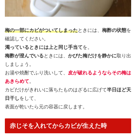
梅の一部にカビがついてしまった
ときには、
梅酢の状態
を
確認してください。
濁っているときには上と同じ手当て
を。
梅酢が澄んでいる
ときには、
かびた梅だけを静かに
取り出
しましょう。
お湯や焼酎でふり洗いして、
皮が破れるようならその梅は
あきらめて
。
カビだけがきれいに落ちたものはざるに広げて
半日ほど天
日干し
をして、
表面が乾いたら元の容器に戻します。
赤じそを入れてからカビが生えた時