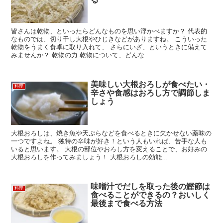
皆さんは乾物、といったらどんなものを思い浮かべますか？ 代表的
なものでは、切り干し大根やひじきなどがありますね。 こういった
乾物をうまく食卓に取り入れて、 さらにいざ、というときに備えて
みませんか？ 乾物の力 乾物について、どんな...
美味しい大根おろしが食べたい・
料理
辛さや食感はおろし方で調節しま
しょう
大根おろしは、焼き魚や天ぷらなどを食べるときに欠かせない薬味の
一つですよね。 独特の辛味が好き！という人もいれば、苦手な人も
いると思います。 大根の部位やおろし方を変えることで、お好みの
大根おろしを作ってみましょう！ 大根おろしの効能...
味噌汁でだしを取った後の鰹節は
料理
食べることができるの？おいしく
最後まで食べる方法