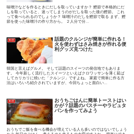
味噌汁などを作るときにだしを取っていますか？ 鰹節で本格的にだ
しを取っていると、迷ってしまうのがだしを取った後の鰹節。 これ
って食べられるのでしょうか？ 味噌汁のだしを鰹節で取る まず、鰹
節を使った味噌汁の作り方から。 ２人分で分...
話題のクルンジが簡単に作れる！
料理
火を使わずはさみ焼きが作れる便
利グッズ見つけた
韓国と言えばグルメ。 そして話題のスイーツの発信地でもありま
す。 今年新しく流行したスイーツといえばクロワッサンを薄く延ば
してカリカリに焼いた「クルンジ」ですよね。 家庭で簡単に作る方
法はいろいろ紹介されていますが、今回ちょっと面白い...
おうちごはんに簡単トーストはい
料理
かが？話題のバスチーやラピュタ
パンを作ってみよう
おうちでご飯を食べる機会が増えている人も多いのではないでしょう