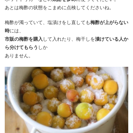
あとは梅酢の状態をこまめに点検してくださいね。
梅酢が濁っていて、塩漬けをし直しても
梅酢が上がらない
時
には、
市販の梅酢を購入
して入れたり、梅干しを
漬けている人か
ら分けてもらう
しか
ありません。