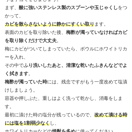
まず、
酸に強いステンレス製のスプーンや玉じゃくし
をつ
かって、
カビを散らさないように静かにすくい取り
ます。
表面のカビを取り除いた後、
梅酢が濁っていなければカビ
を取り除くだけで大丈夫
。
梅にカビがついてしまっていたら、ボウルにホワイトリカ
ーを入れ、
その中で
ふり洗いしたあと、清潔な乾いたふきんなどでよ
く拭きます
。
梅酢が濁っていた時
には、残念ですがもう一度改めて塩漬
けしましょう。
容器や押しぶた、重しはよく洗って乾かし、消毒をしま
す。
最初に漬けた時の塩分が残っているので、
改めて漬ける時
には塩を1割弱少なく
し、
ホワイトリカーなどの
焼酎を多め
に使ってください。