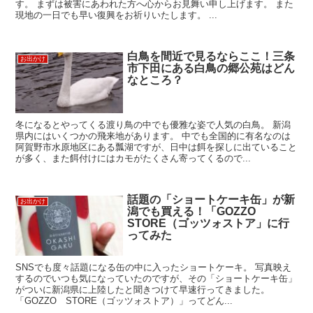
す。 まずは被害にあわれた方へ心からお見舞い申し上げます。 また
現地の一日でも早い復興をお祈りいたします。 ...
白鳥を間近で見るならここ！三条
お出かけ
市下田にある白鳥の郷公苑はどん
なところ？
冬になるとやってくる渡り鳥の中でも優雅な姿で人気の白鳥。 新潟
県内にはいくつかの飛来地があります。 中でも全国的に有名なのは
阿賀野市水原地区にある瓢湖ですが、日中は餌を探しに出ていること
が多く、また餌付けにはカモがたくさん寄ってくるので...
話題の「ショートケーキ缶」が新
お出かけ
潟でも買える！「GOZZO
STORE（ゴッツォストア」に行
ってみた
SNSでも度々話題になる缶の中に入ったショートケーキ。 写真映え
するのでいつも気になっていたのですが、その「ショートケーキ缶」
がついに新潟県に上陸したと聞きつけて早速行ってきました。
「GOZZO STORE（ゴッツォストア）」ってどん...