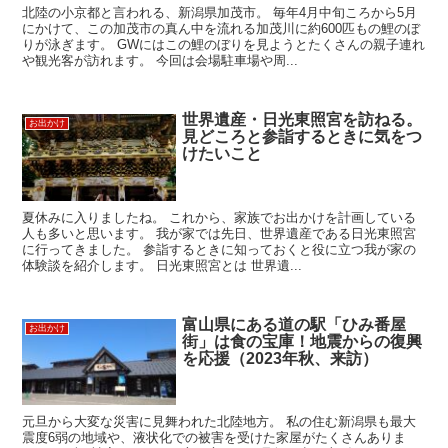
北陸の小京都と言われる、新潟県加茂市。 毎年4月中旬ころから5月
にかけて、この加茂市の真ん中を流れる加茂川に約600匹もの鯉のぼ
りが泳ぎます。 GWにはこの鯉のぼりを見ようとたくさんの親子連れ
や観光客が訪れます。 今回は会場駐車場や周...
世界遺産・日光東照宮を訪ねる。
お出かけ
見どころと参詣するときに気をつ
けたいこと
夏休みに入りましたね。 これから、家族でお出かけを計画している
人も多いと思います。 我が家では先日、世界遺産である日光東照宮
に行ってきました。 参詣するときに知っておくと役に立つ我が家の
体験談を紹介します。 日光東照宮とは 世界遺...
富山県にある道の駅「ひみ番屋
お出かけ
街」は食の宝庫！地震からの復興
を応援（2023年秋、来訪）
元旦から大変な災害に見舞われた北陸地方。 私の住む新潟県も最大
震度6弱の地域や、液状化での被害を受けた家屋がたくさんありま