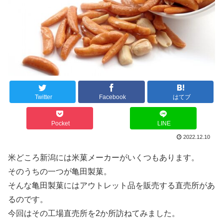
Twitter
Facebook
はてブ
Pocket
LINE
2022.12.10
米どころ新潟には米菓メーカーがいくつもあります。
そのうちの一つが亀田製菓。
そんな亀田製菓にはアウトレット品を販売する直売所があ
るのです。
今回はその工場直売所を2か所訪ねてみました。