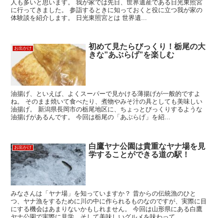
人も多いと思います。 我が家では先日、世界遺産である日光東照宮
に行ってきました。 参詣するときに知っておくと役に立つ我が家の
体験談を紹介します。 日光東照宮とは 世界遺...
初めて見たらびっくり！栃尾の大
お出かけ
きな”あぶらげ”を楽しむ
油揚げ、といえば、よくスーパーで見かける薄揚げが一般的ですよ
ね。 そのまま焼いて食べたり、煮物やみそ汁の具としても美味しい
油揚げ。 新潟県長岡市の栃尾地区に、ちょっとびっくりするような
油揚げがあるんです。 今回は栃尾の「あぶらげ」を紹...
白鷹ヤナ公園は貴重なヤナ場を見
お出かけ
学することができる道の駅！
みなさんは「ヤナ場」を知っていますか？ 昔からの伝統漁のひと
つ、ヤナ漁をするために川の中に作られるものなのですが、実際に目
にする機会はあまりないかもしれません。 今回は山形県にある白鷹
ヤナ公園で実際に見学、そして美味しいグルメを味わって...