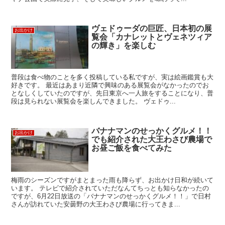
ヴェドゥーダの巨匠、日本初の展
お出かけ
覧会「カナレットとヴェネツィア
の輝き」を楽しむ
普段は食べ物のことを多く投稿している私ですが、実は絵画鑑賞も大
好きです。 最近はあまり近隣で興味のある展覧会がなかったのでお
となしくしていたのですが、先日東京へ一人旅をすることになり、普
段は見られない展覧会を楽しんできました。 ヴェドゥ...
バナナマンのせっかくグルメ！！
お出かけ
でも紹介された大王わさび農場で
お昼ご飯を食べてみた
梅雨のシーズンですがまとまった雨も降らず、お出かけ日和が続いて
います。 テレビで紹介されていただなんてちっとも知らなかったの
ですが、6月22日放送の「バナナマンのせっかくグルメ！！」で日村
さんが訪れていた安曇野の大王わさび農場に行ってきま...