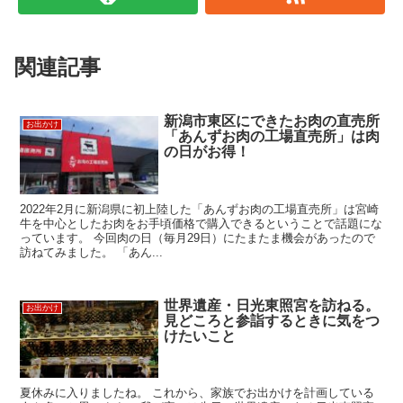
関連記事
新潟市東区にできたお肉の直売所
お出かけ
「あんずお肉の工場直売所」は肉
の日がお得！
2022年2月に新潟県に初上陸した「あんずお肉の工場直売所」は宮崎
牛を中心としたお肉をお手頃価格で購入できるということで話題にな
っています。 今回肉の日（毎月29日）にたまたま機会があったので
訪ねてみました。 「あん...
世界遺産・日光東照宮を訪ねる。
お出かけ
見どころと参詣するときに気をつ
けたいこと
夏休みに入りましたね。 これから、家族でお出かけを計画している