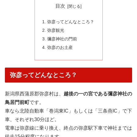
目次
弥彦ってどんなところ？
弥彦観光
彌彦神社の門前
弥彦のお土産
弥彦ってどんなところ？
新潟県西蒲原郡弥彦村は、
越後の一の宮である彌彦神社の
鳥居門前町
です。
車なら北陸自動車「巻潟東IC」もしくは「三条燕IC」で下
車、それぞれ30分ほど。
電車は弥彦線に乗り換え、終点の弥彦駅下車で神社までは
徒歩15分程度になります。