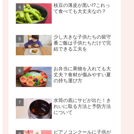
枝豆の薄皮が黒い!?これっ
て食べても大丈夫なの？
少し大きな子供たちの留守
番ご飯は子供たちだけで完
結できる工夫を
お弁当に果物を入れても大
丈夫？食材が傷みやすい夏
の持ち運び方
水筒の底にサビが出た！き
れいに取る方法と予防方法
について
ピアノコンクールに子供が