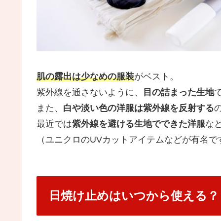
肌の露出は少なめの服装
がベスト。
紫外線を通さないように、
目の詰まった生地
また、
白や淡い色の洋服は紫外線を反射する
最近では
紫外線を避ける生地でできた洋服
な
（ユニクロのUVカットアイテムなどが有名で
日焼け止めはいつから使える？