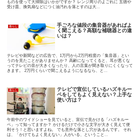
ものを使って大掃除はいかがですか？ レンジ周りのよごれに 五徳や
受け皿、換気扇などにつく油汚れを落とすのは大...
手ごろな値段の集音器があればよ
暮らし
く聞こえる？高額な補聴器との違
いは？
テレビや新聞などの広告で、1万円から2万円程度の「集音器」とい
うのを見たことがありませんか？ 高齢になってくると、耳が悪くな
ってテレビの音が大きくなったり、人の言葉が聞き取りにくくなって
きます。 2万円くらいで聞こえるようになるなら、と...
テレビで宣伝しているハズキルー
暮らし
ペをしてもよく見えない？上手な
使い方は？
午前中のワイドショーを見ていると、宣伝で見かける「ハズキルー
ペ」って知ってますか？ かけるだけで小さな文字が大きく見えて便
利そう！と思いますよね。 でも意外な落とし穴があるんです。 それ
は、「かけてもよく見えない」人がいる、ということ...