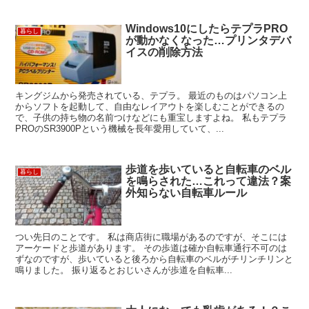
Windows10にしたらテプラPRO
暮らし
が動かなくなった…プリンタデバ
イスの削除方法
キングジムから発売されている、テプラ。 最近のものはパソコン上
からソフトを起動して、自由なレイアウトを楽しむことができるの
で、子供の持ち物の名前つけなどにも重宝しますよね。 私もテプラ
PROのSR3900Pという機械を長年愛用していて、...
歩道を歩いていると自転車のベル
暮らし
を鳴らされた…これって違法？案
外知らない自転車ルール
つい先日のことです。 私は商店街に職場があるのですが、そこには
アーケードと歩道があります。 その歩道は確か自転車通行不可のは
ずなのですが、歩いていると後ろから自転車のベルがチリンチリンと
鳴りました。 振り返るとおじいさんが歩道を自転車...