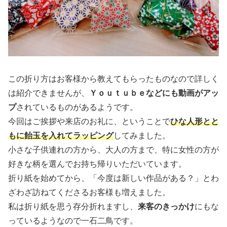
この折り方はお客様から教えてもらったものなので詳しく
は紹介できませんが、
Ｙｏｕｔｕｂｅなどにも動画がアッ
プ
されているものがあるようです。
今回はご挨拶や来店のお礼に、ということで
ひな人形とと
もに飴玉を入れてラッピング
してみました。
小さな子供連れの方から、大人の方まで、特に女性の方が
好きな柄を選んでお持ち帰りいただいています。
折り紙を始めてから、「今度は新しい作品がある？」とわ
ざわざ訪ねてくださるお客様も増えました。
私は折り紙を思う存分折れますし、
来客のきっかけ
にもな
っているようなので一石二鳥です。