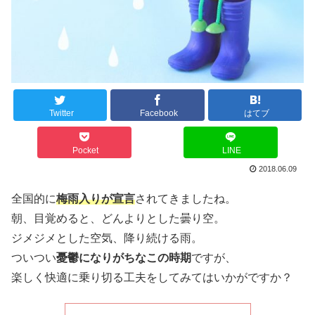
Twitter
Facebook
はてブ
Pocket
LINE
2018.06.09
全国的に
梅雨入りが宣言
されてきましたね。
朝、目覚めると、どんよりとした曇り空。
ジメジメとした空気、降り続ける雨。
ついつい
憂鬱になりがちなこの時期
ですが、
楽しく快適に乗り切る工夫をしてみてはいかがですか？