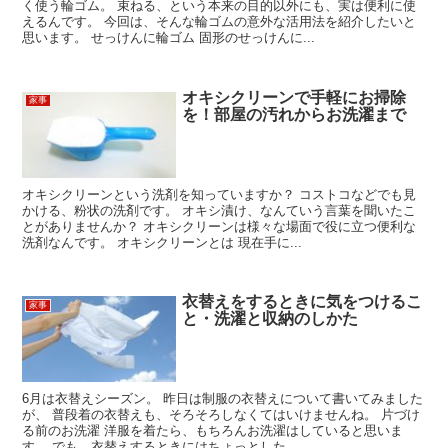
く使う輪ゴム。 束ねる、という本来の目的以外にも、実は便利に使
えるんです。 今回は、そんな輪ゴムの意外な活用法を紹介したいと
思います。 せっけんに輪ゴム 固形のせっけんに...
オキシクリーンで手軽にお掃除
家事
を！部屋の汚れからお洗濯まで
オキシクリーンという洗剤を知っていますか？ コストコなどでも見
かける、粉状の洗剤です。 オキシ漬け、なんていう言葉を聞いたこ
とがありませんか？ オキシクリーンは様々な場面で役に立つ便利な
洗剤なんです。 オキシクリーンとは 現在手に...
衣替えをするときに気をつけるこ
家事
と・洗濯と収納のしかた
6月は衣替えシーズン。 昨日は制服の衣替えについて書いてみました
が、 普段着の衣替えも、そろそろしなくてはいけませんね。 片づけ
る前のお洗濯 洋服を着たら、もちろんお洗濯はしていると思いま
す。 でも、衣替えするときにはちょっとした...