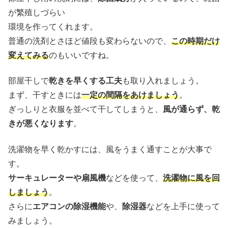
が繁殖しづらい
環境を作ってくれます。
普通の洗剤とさほど値段も変わらないので、
この時期だけ
変えてみる
のもいいですね。
部屋干しで
乾きを早くする工夫
も取り入れましょう。
まず、干すときには
一定の間隔をあけましょう
。
ぎっしりと衣服を並べて干してしまうと、
風が通らず、乾
きが悪くなります
。
洗濯物を早く乾かすには、風をうまく通すことが大事で
す。
サーキュレーターや扇風機
などを使って、
洗濯物に風を回
しましょう
。
さらに
エアコンの除湿機能
や、
除湿器
などを上手に使って
みましょう。