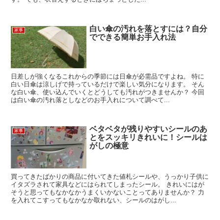
白い傘の汚れを落とすには？自分
家事
でできる簡単お手入れ法
日差しが強くなるこれからの季節には日傘が必需品ですよね。 特に
白い日傘は涼しげで持っているだけで楽しい気分になります。 そん
な白い傘、使い込んでいくとどうしても汚れがつきませんか？ 今回
は白い傘の汚れ落としなどのお手入れについて調べて...
ベタベタが残りやすいシールのあ
家事
とをスッキリきれいに！シールは
がしの極意
買ってきたばかりの商品に付いてきた値札シールや、うっかり子供に
イタズラされて家具などにはられてしまったシール。 きれいにはが
そうと思ってもなかなかうまくいかないことってありませんか？ 力
を入れてこすってもなかなか取れない、シールのはがし...