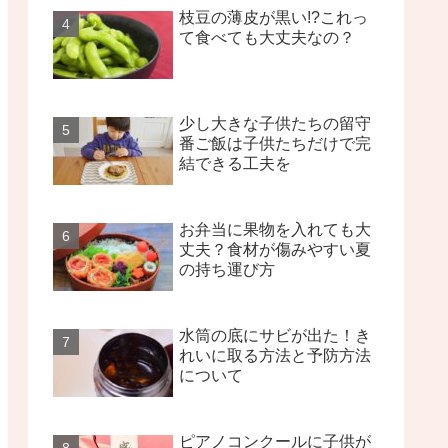
枝豆の薄皮が黒い!?これっ
て食べても大丈夫なの？
少し大きな子供たちの留守
番ご飯は子供たちだけで完
結できる工夫を
お弁当に果物を入れても大
丈夫？食材が傷みやすい夏
の持ち運び方
水筒の底にサビが出た！き
れいに取る方法と予防方法
について
ピアノコンクールに子供が