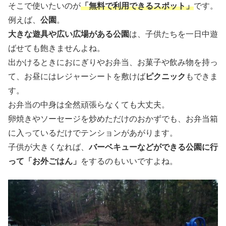
そこで使いたいのが
「無料で利用できるスポット」
です。
例えば、
公園
。
大きな遊具や広い広場がある公園
は、子供たちを一日中遊
ばせても飽きませんよね。
出かけるときにおにぎりやお弁当、お菓子や飲み物を持っ
て、お昼にはレジャーシートを敷けば
ピクニック
もできま
す。
お弁当の中身は全然頑張らなくても大丈夫。
卵焼きやソーセージを炒めただけのおかずでも、お弁当箱
に入っているだけでテンションがあがります。
子供が大きくなれば、
バーベキューなどができる公園に行
って「お外ごはん」
をするのもいいですよね。