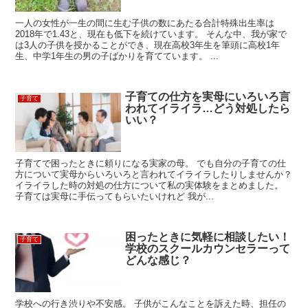
一人の女性が一生の間に生む子供の数にあたる合計特殊出生率は
2018年で1.43と、現在も低下を続けています。 そんな中、我が家で
は3人の子供を授かることができ、現在高校3年生を筆頭に高校1年
生、中学1年生の男の子ばかりを育てています。 ...
子育ての仕方を実母にいろいろ言
子育て
われてイライラ…どう対処したら
いい？
子育てで困ったときに頼りになる実家の母。 でも自分の子育ての仕
方について実母からいろいろと言われてイライラしたりしませんか？
イライラした時の対処の仕方について私の実体験をまとめました。
子育ては実母に手伝ってもらいたいけれど 我が...
困ったときに気軽に相談したい！
子育て
学校のスクールカウンセラーって
どんな感じ？
学校への行き渋りや不安感。 子供がこんなことを訴えた時、担任の