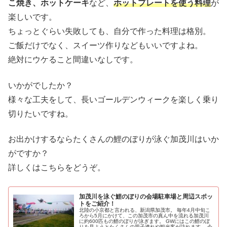
こ焼き、ホットケーキ
など、
ホットプレートを使う料理
が
楽しいです。
ちょっとぐらい失敗しても、自分で作った料理は格別。
ご飯だけでなく、スイーツ作りなどもいいですよね。
絶対にウケること間違いなしです。
いかがでしたか？
様々な工夫をして、長いゴールデンウィークを楽しく乗り
切りたいですね。
お出かけするならたくさんの鯉のぼりが泳ぐ加茂川はいか
がですか？
詳しくはこちらをどうぞ。
加茂川を泳ぐ鯉のぼりの会場駐車場と周辺スポッ
トをご紹介！
北陸の小京都と言われる、新潟県加茂市。 毎年4月中旬こ
ろから5月にかけて、この加茂市の真ん中を流れる加茂川
に約600匹もの鯉のぼりが泳ぎます。 GWにはこの鯉のぼ
りを見ようとたくさんの親子連れや観光客が訪れます。 今