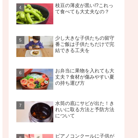
枝豆の薄皮が黒い!?これっ
て食べても大丈夫なの？
少し大きな子供たちの留守
番ご飯は子供たちだけで完
結できる工夫を
お弁当に果物を入れても大
丈夫？食材が傷みやすい夏
の持ち運び方
水筒の底にサビが出た！き
れいに取る方法と予防方法
について
ピアノコンクールに子供が