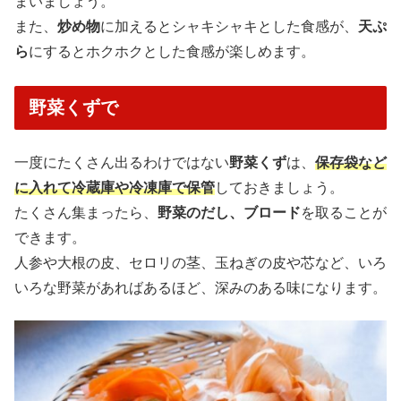
まいましょう。
また、
炒め物
に加えるとシャキシャキとした食感が、
天ぷ
ら
にするとホクホクとした食感が楽しめます。
野菜くずで
一度にたくさん出るわけではない
野菜くず
は、
保存袋など
に入れて冷蔵庫や冷凍庫で保管
しておきましょう。
たくさん集まったら、
野菜のだし、ブロード
を取ることが
できます。
人参や大根の皮、セロリの茎、玉ねぎの皮や芯など、いろ
いろな野菜があればあるほど、深みのある味になります。