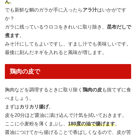
ん
。
でも新鮮な鯛のガラが手に入ったら
アラ汁
はいかがです
か？
ガラに残っているウロコをきれいに取り除き、
昆布だしで
煮ます
。
みそ汁にしてもよいですし、すまし汁でも美味しいです。
最後に刻んだネギを入れると風味が増します。
鶏肉の皮で
胸肉などを調理するときに取り除く
鶏肉の皮
も捨てずに食
べましょう。
まずは
カリカリ揚げ
。
皮を20分ほど醤油に漬け込んで汁気を拭いておきます。
ここに小麦粉を薄くまぶし、
180度の油で揚げます
。
醤油につけてから揚げることで香ばしくなるので、皮が苦