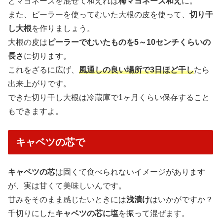
とマヨネーズを混ぜて和えれば
梅マヨネーズ和え
に。
また、ピーラーを使ってむいた大根の皮を使って、
切り干
し大根
を作りましょう。
大根の皮は
ピーラーでむいたものを5～10センチくらいの
長さ
に切ります。
これをざるに広げ、
風通しの良い場所で3日ほど干し
たら
出来上がりです。
できた切り干し大根は冷蔵庫で1ヶ月くらい保存すること
もできますよ。
キャベツの芯で
キャベツの芯
は固くて食べられないイメージがあります
が、実は甘くて美味しいんです。
甘みをそのまま感じたいときには
浅漬け
はいかがですか？
千切りにした
キャベツの芯に塩
を振って混ぜます。