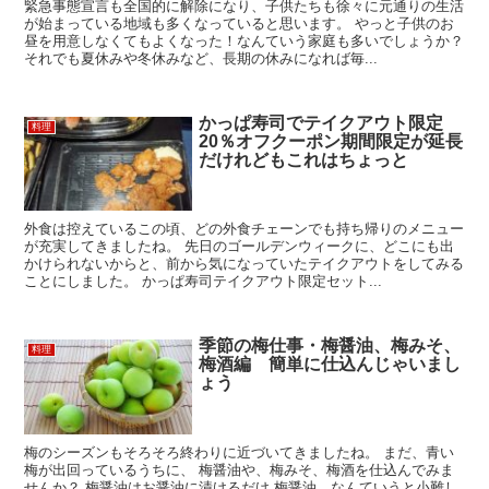
緊急事態宣言も全国的に解除になり、子供たちも徐々に元通りの生活
が始まっている地域も多くなっていると思います。 やっと子供のお
昼を用意しなくてもよくなった！なんていう家庭も多いでしょうか？
それでも夏休みや冬休みなど、長期の休みになれば毎...
かっぱ寿司でテイクアウト限定
料理
20％オフクーポン期間限定が延長
だけれどもこれはちょっと
外食は控えているこの頃、どの外食チェーンでも持ち帰りのメニュー
が充実してきましたね。 先日のゴールデンウィークに、どこにも出
かけられないからと、前から気になっていたテイクアウトをしてみる
ことにしました。 かっぱ寿司テイクアウト限定セット...
季節の梅仕事・梅醤油、梅みそ、
料理
梅酒編 簡単に仕込んじゃいまし
ょう
梅のシーズンもそろそろ終わりに近づいてきましたね。 まだ、青い
梅が出回っているうちに、 梅醤油や、梅みそ、梅酒を仕込んでみま
せんか？ 梅醤油はお醤油に漬けるだけ 梅醤油、なんていうと小難し