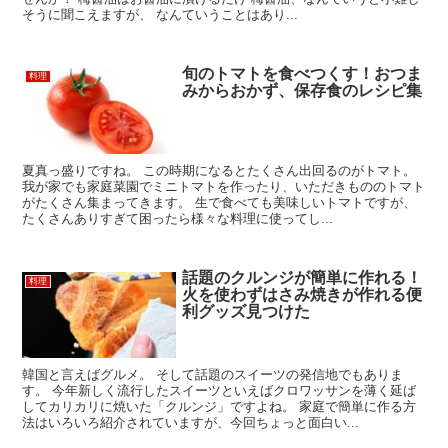
そうに聞こえますが、 なんていうことはあり...
旬のトマトを食べつくす！おつま
料理
みからおかず、保存食のレシピ集
夏真っ盛りですね。 この時期になるとたくさん出回るのがトマト。
我が家でも家庭菜園でミニトマトを作ったり、いただきもののトマト
がたくさん集まってきます。 生で食べても美味しいトマトですが、
たくさんありすぎて困ったら様々な料理に使ってし...
話題のクルンジが簡単に作れる！
料理
火を使わずはさみ焼きが作れる便
利グッズ見つけた
韓国と言えばグルメ。 そして話題のスイーツの発信地でもありま
す。 今年新しく流行したスイーツといえばクロワッサンを薄く延ば
してカリカリに焼いた「クルンジ」ですよね。 家庭で簡単に作る方
法はいろいろ紹介されていますが、今回ちょっと面白い...