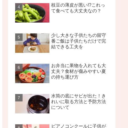
枝豆の薄皮が黒い!?これっ
て食べても大丈夫なの？
少し大きな子供たちの留守
番ご飯は子供たちだけで完
結できる工夫を
お弁当に果物を入れても大
丈夫？食材が傷みやすい夏
の持ち運び方
水筒の底にサビが出た！き
れいに取る方法と予防方法
について
ピアノコンクールに子供が