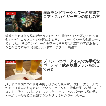
横浜ランドマークタワーの展望フ
お出かけ
ロア・スカイガーデンの楽しみ方
横浜と言えば何を思い浮かべますか？ 中華街や山下公園なんかも有
名ですが、みなとみらい地区にあるランドマークタワーも名所の一つ
ですよね。 そのランドマークタワーの６９階に展望フロアがあるの
をご存じですか？ 今回はランドマークタワー展望フ...
プロントのバータイムでお手軽な
お出かけ
パーティ！飲み放題プランを試し
てみた
少しずつ家族での外食を再開しはじめた我が家。 先日、夫と二人で
たまには飲みに行きたい、ということになり、電車に乗って近くのプ
ロントに行ってみることにしました。 ホットペッパーから席の予約
と一緒に手軽な飲み放題プランを見つけたのでそちらを...