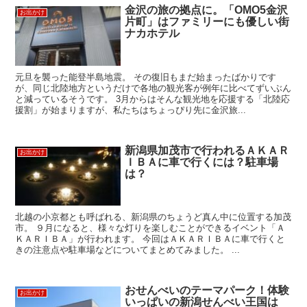
金沢の旅の拠点に。「OMO5金沢
お出かけ
片町」はファミリーにも優しい街
ナカホテル
元旦を襲った能登半島地震。 その復旧もまだ始まったばかりです
が、同じ北陸地方というだけで各地の観光客が例年に比べてずいぶん
と減っているそうです。 3月からはそんな観光地を応援する「北陸応
援割」が始まりますが、私たちはちょっぴり先に金沢旅...
新潟県加茂市で行われるＡＫＡＲ
お出かけ
ＩＢＡに車で行くには？駐車場
は？
北越の小京都とも呼ばれる、新潟県のちょうど真ん中に位置する加茂
市。 ９月になると、様々な灯りを楽しむことができるイベント「Ａ
ＫＡＲＩＢＡ」が行われます。 今回はＡＫＡＲＩＢＡに車で行くと
きの注意点や駐車場などについてまとめてみました。 ...
おせんべいのテーマパーク！体験
お出かけ
いっぱいの新潟せんべい王国は