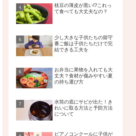
枝豆の薄皮が黒い!?これっ
て食べても大丈夫なの？
少し大きな子供たちの留守
番ご飯は子供たちだけで完
結できる工夫を
お弁当に果物を入れても大
丈夫？食材が傷みやすい夏
の持ち運び方
水筒の底にサビが出た！き
れいに取る方法と予防方法
について
ピアノコンクールに子供が