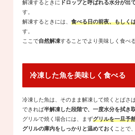
解凍するときに
ドロップと呼ばれる水分が出
す。
解凍するときには、
食べる日の前夜、もしく
す。
ここで
自然解凍
することでより美味しく食べ
冷凍した魚を美味しく食べる
冷凍した魚は、そのまま解凍して焼くとぱさ
できれば
半解凍した段階で、一度水分を拭き
グリルで焼く場合には、まず
グリルを一旦予
グリルの庫内をしっかりと温めておく
ことで