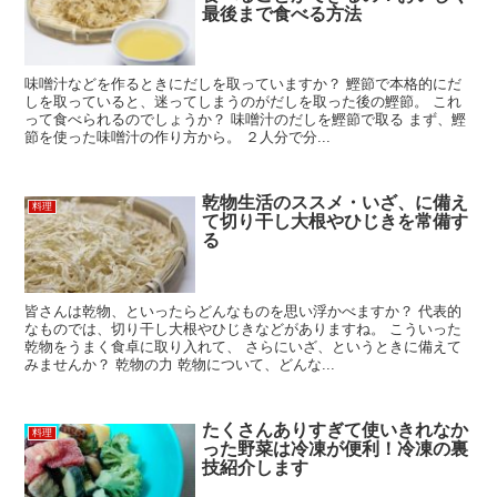
最後まで食べる方法
味噌汁などを作るときにだしを取っていますか？ 鰹節で本格的にだ
しを取っていると、迷ってしまうのがだしを取った後の鰹節。 これ
って食べられるのでしょうか？ 味噌汁のだしを鰹節で取る まず、鰹
節を使った味噌汁の作り方から。 ２人分で分...
乾物生活のススメ・いざ、に備え
料理
て切り干し大根やひじきを常備す
る
皆さんは乾物、といったらどんなものを思い浮かべますか？ 代表的
なものでは、切り干し大根やひじきなどがありますね。 こういった
乾物をうまく食卓に取り入れて、 さらにいざ、というときに備えて
みませんか？ 乾物の力 乾物について、どんな...
たくさんありすぎて使いきれなか
料理
った野菜は冷凍が便利！冷凍の裏
技紹介します