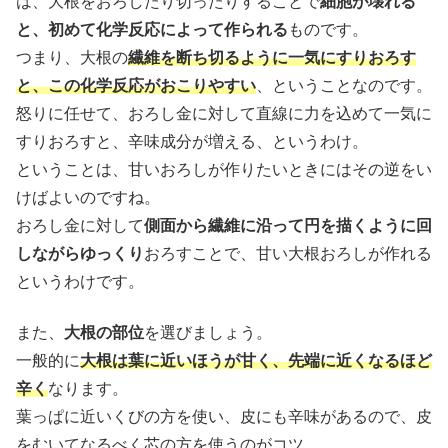
は、大根をおろしたり切ったりすることで
細胞が壊れる
と、初めて化学反応によって作られる
ものです。
つまり、大根の
繊維を断ち切るように一気にすりおろす
と、この化学反応がおこりやすい
、ということなのです。
怒りに任せて、おろし金に対して直線に力を込めて一気に
すりおろすと、辛味成分が増える、というわけ。
ということは、甘いおろしが作りたいときにはその逆をい
けばよいのですね。
おろし金に対して
側面から繊維に沿って円を描くように回
しながらゆっくり
おろすことで、甘い大根おろしが作れる
というわけです。
また、
大根の部位
を選びましょう。
一般的に
大根は葉に近いほうが甘く、先端に近くなるほど
辛く
なります。
葉っぱに近いくびの方を使い、皮にも辛味があるので、皮
をむいてなるべく芯の方を使うのがコツ。