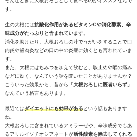
そんなときに大根おろしとして食べるのがオススメなんで
す。
生の大根には
抗酸化作用があるビタミンCや消化酵素、辛
味成分がたっぷりと含まれています
。
消化を助けたり、大根おろしの汁でうがいをすることで口
内炎や歯肉炎などの口の中の炎症に効くとも言われていま
す。
また、大根にはちみつを加えて飲むと、咳止めや喉の痛み
などに効く、なんていう話を聞いたことがありませんか？
こういった効果から、昔から
「大根おろしに医者いらず」
なんていう格言もあります。
最近では
ダイエットにも効果がある
という話もあります
ね。
大根おろしに含まれているアミラーゼや、辛味成分でもあ
るアリルイソチオシアネートが
活性酸素を除去してくれる