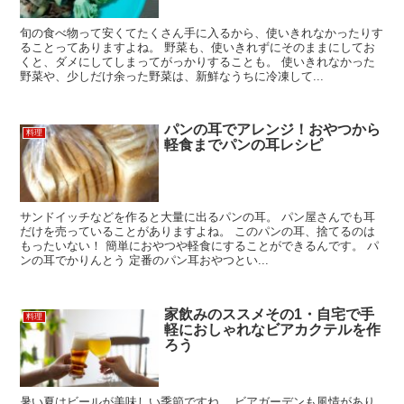
旬の食べ物って安くてたくさん手に入るから、使いきれなかったりす
ることってありますよね。 野菜も、使いきれずにそのままにしてお
くと、ダメにしてしまってがっかりすることも。 使いきれなかった
野菜や、少しだけ余った野菜は、新鮮なうちに冷凍して...
パンの耳でアレンジ！おやつから
料理
軽食までパンの耳レシピ
サンドイッチなどを作ると大量に出るパンの耳。 パン屋さんでも耳
だけを売っていることがありますよね。 このパンの耳、捨てるのは
もったいない！ 簡単におやつや軽食にすることができるんです。 パ
ンの耳でかりんとう 定番のパン耳おやつとい...
家飲みのススメその1・自宅で手
料理
軽におしゃれなビアカクテルを作
ろう
暑い夏はビールが美味しい季節ですね。 ビアガーデンも風情があり