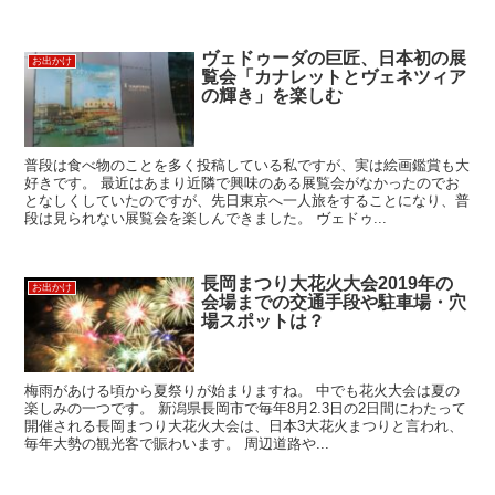
ヴェドゥーダの巨匠、日本初の展
お出かけ
覧会「カナレットとヴェネツィア
の輝き」を楽しむ
普段は食べ物のことを多く投稿している私ですが、実は絵画鑑賞も大
好きです。 最近はあまり近隣で興味のある展覧会がなかったのでお
となしくしていたのですが、先日東京へ一人旅をすることになり、普
段は見られない展覧会を楽しんできました。 ヴェドゥ...
長岡まつり大花火大会2019年の
お出かけ
会場までの交通手段や駐車場・穴
場スポットは？
梅雨があける頃から夏祭りが始まりますね。 中でも花火大会は夏の
楽しみの一つです。 新潟県長岡市で毎年8月2.3日の2日間にわたって
開催される長岡まつり大花火大会は、日本3大花火まつりと言われ、
毎年大勢の観光客で賑わいます。 周辺道路や...