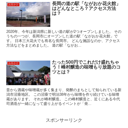
長岡の道の駅「ながおか花火館」
お出かけ
はどんなところ？アクセス方法
は？
2020年、今年は新潟県に新しい道の駅が2つオープンしました。 その
うちの一つが、長岡市にオープンした道の駅「ながおか花火館」で
す。 日本三大花火でも有名な長岡市。 どんな施設なのか、アクセス
方法などをまとめました。 道の駅「ながお...
たった500円でこれだけ盛れちゃ
お出かけ
う！峰村醸造の味噌もり放題のコ
ツとは？
昔から酒蔵や味噌蔵が多く集まり、発酵のまちとして知られている新
潟市沼垂地区。 この沼垂で明治38年から味噌を作り続けている味噌
蔵があります。 それが峰村醸造。 この峰村醸造と、近くにある今代
司酒造が一緒になって盛り上がるイベントが「発...
スポンサーリンク