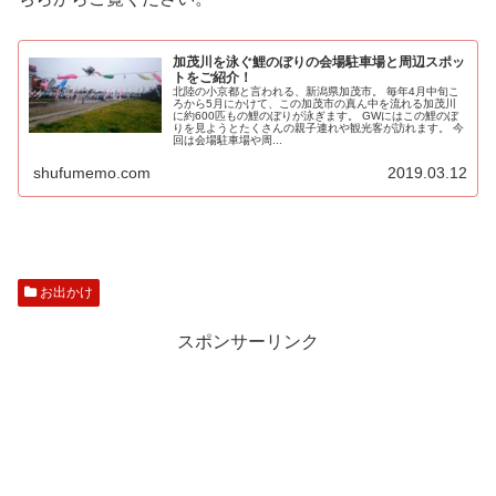
加茂川を泳ぐ鯉のぼりの会場駐車場と周辺スポッ
トをご紹介！
北陸の小京都と言われる、新潟県加茂市。 毎年4月中旬こ
ろから5月にかけて、この加茂市の真ん中を流れる加茂川
に約600匹もの鯉のぼりが泳ぎます。 GWにはこの鯉のぼ
りを見ようとたくさんの親子連れや観光客が訪れます。 今
回は会場駐車場や周...
shufumemo.com
2019.03.12
お出かけ
スポンサーリンク