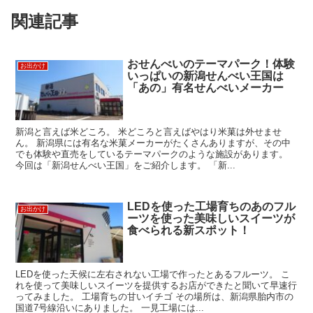
関連記事
おせんべいのテーマパーク！体験
お出かけ
いっぱいの新潟せんべい王国は
「あの」有名せんべいメーカー
新潟と言えば米どころ。 米どころと言えばやはり米菓は外せませ
ん。 新潟県には有名な米菓メーカーがたくさんありますが、その中
でも体験や直売をしているテーマパークのような施設があります。
今回は「新潟せんべい王国」をご紹介します。 「新...
LEDを使った工場育ちのあのフル
お出かけ
ーツを使った美味しいスイーツが
食べられる新スポット！
LEDを使った天候に左右されない工場で作ったとあるフルーツ。 こ
れを使って美味しいスイーツを提供するお店ができたと聞いて早速行
ってみました。 工場育ちの甘いイチゴ その場所は、新潟県胎内市の
国道7号線沿いにありました。 一見工場には...