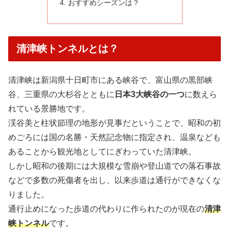
おすすめシーズンは？
清津峡トンネルとは？
清津峡は新潟県十日町市にある峡谷で、富山県の黒部峡
谷、三重県の大杉谷とともに
日本3大峡谷の一つ
に数えら
れている景勝地です。
渓谷美と柱状節理の地形が見事だということで、昭和の初
めごろには国の名勝・天然記念物に指定され、温泉なども
あることから観光地としてにぎわっていた清津峡。
しかし昭和の後期には大規模な雪崩や登山道での落石事故
などで多数の死傷者を出し、以来歩道は通行ができなくな
りました。
通行止めになった歩道の代わりに作られたのが現在の
清津
峡トンネル
です。