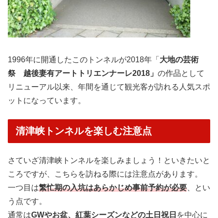
1996年に開通したこのトンネルが2018年「
大地の芸術
祭 越後妻有アートトリエンナーレ2018」
の作品として
リニューアル以来、年間を通じて観光客が訪れる人気スポ
ットになっています。
清津峡トンネルを楽しむ注意点
さていざ清津峡トンネルを楽しみましょう！といきたいと
ころですが、こちらを訪ねる際には注意点があります。
一つ目は
繁忙期の入坑はあらかじめ事前予約が必要
、とい
う点です。
通常は
GWやお盆、紅葉シーズンなどの土日祝日
を中心に