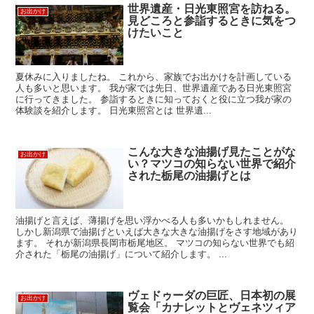
世界遺産・日光東照宮を訪ねる。
お出かけ
見どころと参詣するときに気をつ
けたいこと
夏休みに入りましたね。 これから、家族でお出かけを計画している
人も多いと思います。 我が家では先日、世界遺産である日光東照宮
に行ってきました。 参詣するときに知っておくと役に立つ我が家の
体験談を紹介します。 日光東照宮とは 世界遺...
こんな大きな油揚げ見たことがな
お出かけ
い？マツコの知らない世界で紹介
された栃尾の油揚げとは
油揚げと言えば、薄揚げを思い浮かべる人も多いかもしれません。
しかし新潟県で油揚げといえば大きな大きな油揚げをさす地域があり
ます。 それが新潟県長岡市栃尾地区。 マツコの知らない世界でも紹
介された「栃尾の油揚げ」について紹介します。 ...
ヴェドゥーダの巨匠、日本初の展
お出かけ
覧会「カナレットとヴェネツィア