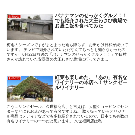
バナナマンのせっかくグルメ！！
お出かけ
でも紹介された大王わさび農場で
お昼ご飯を食べてみた
梅雨のシーズンですがまとまった雨も降らず、お出かけ日和が続いて
います。 テレビで紹介されていただなんてちっとも知らなかったの
ですが、6月22日放送の「バナナマンのせっかくグルメ！！」で日村
さんが訪れていた安曇野の大王わさび農場に行ってきま...
紅葉も楽しめた、「あの」有名な
お出かけ
ワイナリーの本店へ！サンクゼー
ルワイナリー
こうｓサンクゼール、久世福商店、と言えば、大型ショッピングセン
ターなどにもお店があって有名ですよね。 取り扱っているオリジナ
ル商品はメディアなどでも多数紹介されているので、日本でも有数の
有名ワイナリーの一つだと思います。 久世福商店は私...