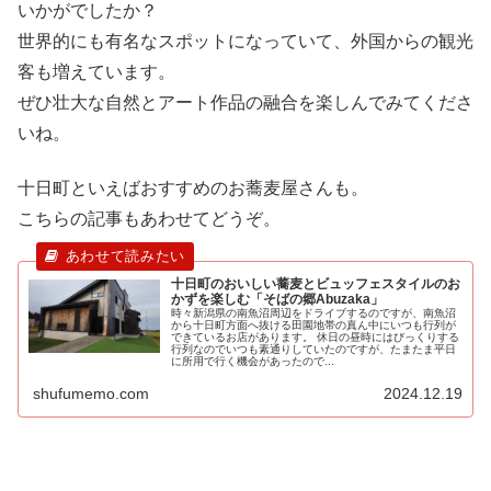
いかがでしたか？
世界的にも有名なスポットになっていて、外国からの観光
客も増えています。
ぜひ壮大な自然とアート作品の融合を楽しんでみてくださ
いね。
十日町といえばおすすめのお蕎麦屋さんも。
こちらの記事もあわせてどうぞ。
十日町のおいしい蕎麦とビュッフェスタイルのお
かずを楽しむ「そばの郷Abuzaka」
時々新潟県の南魚沼周辺をドライブするのですが、南魚沼
から十日町方面へ抜ける田園地帯の真ん中にいつも行列が
できているお店があります。 休日の昼時にはびっくりする
行列なのでいつも素通りしていたのですが、たまたま平日
に所用で行く機会があったので...
shufumemo.com
2024.12.19