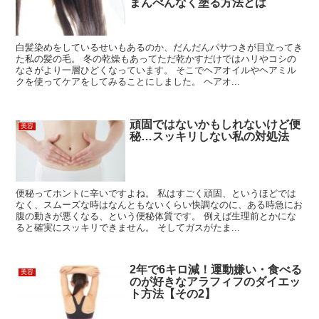
まんべんなく塗る方法とは
白髪染めをしているせいもあるのか、だんだんパサつきが目立ってき
た私の髪の毛。 冬の乾燥もあってただ乾かすだけではハリやコシの
なさがより一層ひどくなっています。 そこでヘアオイルやヘアミル
クを使ってケアをしてみることにしました。 ヘアオ...
頑固ではないかもしれないけど便
美容
秘…スッキリしない私の対処法
便秘ってホントに辛いですよね。 私はすごく頑固、というほどでは
なく、スムーズな時はなんともないくらい快調なのに、ある時急にお
腹の動きが悪くなる、という便秘体質です。 例えば生理前とかにな
ると確実にスッキリできません。 そしてガスがたま...
2年で6キロ減！運動嫌い・食べる
美容
のが好きなアラフィフのダイエッ
ト方法【その2】