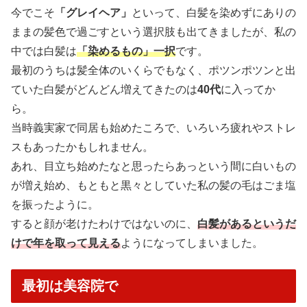
今でこそ
「グレイヘア」
といって、白髪を染めずにありの
ままの髪色で過ごすという選択肢も出てきましたが、私の
中では白髪は
「染めるもの」一択
です。
最初のうちは髪全体のいくらでもなく、ポツンポツンと出
ていた白髪がどんどん増えてきたのは
40代
に入ってか
ら。
当時義実家で同居も始めたころで、いろいろ疲れやストレ
スもあったかもしれません。
あれ、目立ち始めたなと思ったらあっという間に白いもの
が増え始め、もともと黒々としていた私の髪の毛はごま塩
を振ったように。
すると顔が老けたわけではないのに、
白髪があるというだ
けで年を取って見える
ようになってしまいました。
最初は美容院で