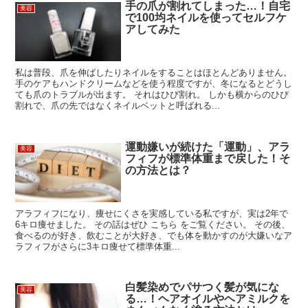
手の爪が割れてしまった…！自宅
美容
で100均ネイルを使ってセルフケ
アしてみた
私は普段、爪を伸ばしたりネイルをすることはほとんどありません。
手のケアもハンドクリームなどを使う程度ですが、冬になるとどうし
ても爪のトラブルが出ます。 それはひび割れ。 しかも横からのひび
割れで、爪の先ではなくネイルベットと呼ばれる...
運動嫌いが続けた「運動」、アラ
美容
フィフが標準体重まで戻した！そ
の方法とは？
アラフィフになり、痩せにくさを実感している私ですが、実は2年で
6キロ痩せました。 その話はぜひ こちら をご覧ください。 その後、
食べるのが好き、飲むことが大好き、でも体を動かすのが大嫌いなア
ラフィフがさらに3キロ痩せて標準体重...
白髪染めでパサつく髪が気にな
美容
る…！ヘアオイルやヘアミルクを