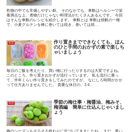
乾物の中でも常備しやすい麸。 そのなかでも、車麩はヘルシーで栄
養満点な上、煮物だけじゃない料理法がたくさんあるんです。 今回
はそんな車麩のレシピを紹介します。 車麩とは 車麩は焼麩の一種
で、小麦グルテンを棒に巻いては焼き、巻いては焼...
作り置きまでできなくても、ほん
料理
のひと手間のおかずの素で楽しち
ゃいましょう
毎日のご飯を考えたり、買い物に行ったりするのは大変ですよね。
このところ、作り置きおかずが流行っています。 私も流行に乗っ
て、半年くらい作り置きをしてみたのですが、 なにしろ時間がかか
って仕方ありませんでした。 貴重な休日の、3.4...
季節の梅仕事・梅醤油、梅みそ、
料理
梅酒編 簡単に仕込んじゃいまし
ょう
梅のシーズンもそろそろ終わりに近づいてきましたね。 まだ、青い