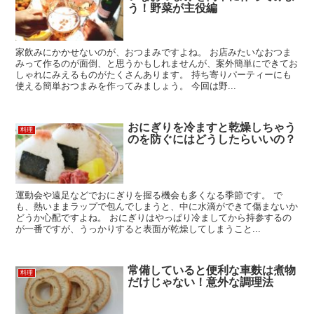
う！野菜が主役編
家飲みにかかせないのが、おつまみですよね。 お店みたいなおつま
みって作るのが面倒、と思うかもしれませんが、案外簡単にできてお
しゃれにみえるものがたくさんあります。 持ち寄りパーティーにも
使える簡単おつまみを作ってみましょう。 今回は野...
おにぎりを冷ますと乾燥しちゃう
料理
のを防ぐにはどうしたらいいの？
運動会や遠足などでおにぎりを握る機会も多くなる季節です。 で
も、熱いままラップで包んでしまうと、中に水滴ができて傷まないか
どうか心配ですよね。 おにぎりはやっぱり冷ましてから持参するの
が一番ですが、うっかりすると表面が乾燥してしまうこと...
常備していると便利な車麩は煮物
料理
だけじゃない！意外な調理法