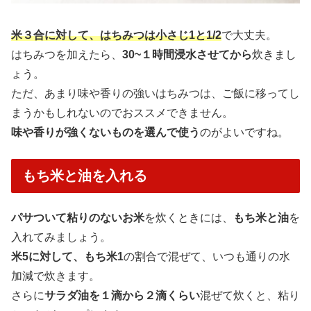
米３合に対して、はちみつは小さじ1と1/2
で大丈夫。
はちみつを加えたら、
30~１時間浸水させてから
炊きまし
ょう。
ただ、あまり味や香りの強いはちみつは、ご飯に移ってし
まうかもしれないのでおススメできません。
味や香りが強くないものを選んで使う
のがよいですね。
もち米と油を入れる
パサついて粘りのないお米
を炊くときには、
もち米と油
を
入れてみましょう。
米5に対して、もち米1
の割合で混ぜて、いつも通りの水
加減で炊きます。
さらに
サラダ油を１滴から２滴くらい
混ぜて炊くと、粘り