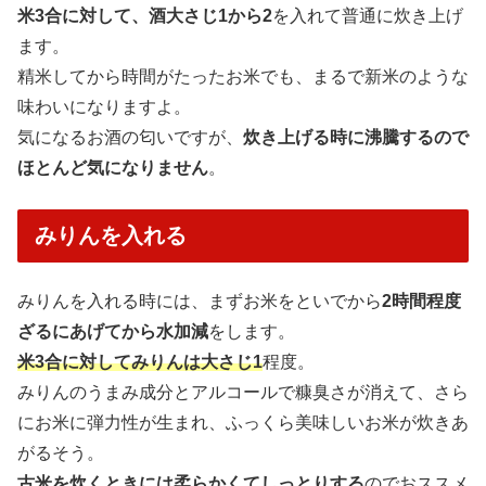
米3合に対して、酒大さじ1から2
を入れて普通に炊き上げ
ます。
精米してから時間がたったお米でも、まるで新米のような
味わいになりますよ。
気になるお酒の匂いですが、
炊き上げる時に沸騰するので
ほとんど気になりません
。
みりんを入れる
みりんを入れる時には、まずお米をといでから
2時間程度
ざるにあげてから水加減
をします。
米3合に対してみりんは大さじ1
程度。
みりんのうまみ成分とアルコールで糠臭さが消えて、さら
にお米に弾力性が生まれ、ふっくら美味しいお米が炊きあ
がるそう。
古米を炊くときには柔らかくてしっとりする
のでおススメ