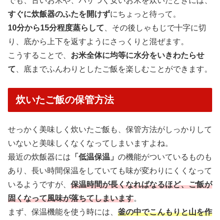
でも、古いお米や、パサつく安いお米を炊いたときには、
すぐに炊飯器のふたを開けず
にちょっと待って。
10分から15分程度蒸らして
、その後しゃもじで十字に切
り、底から上下を返すようにさっくりと混ぜます。
こうすることで、
お米全体に均等に水分をいきわたらせ
て
、底までふんわりとしたご飯を楽しむことができます。
炊いたご飯の保管方法
せっかく美味しく炊いたご飯も、保管方法がしっかりして
いないと美味しくなくなってしまいますよね。
最近の炊飯器には
「低温保温」
の機能がついているものも
あり、長い時間保温をしていても味が変わりにくくなって
いるようですが、
保温時間が長くなればなるほど、ご飯が
固くなって風味が落ちてしまいます
。
まず、保温機能を使う時には、
釜の中でこんもりと山を作