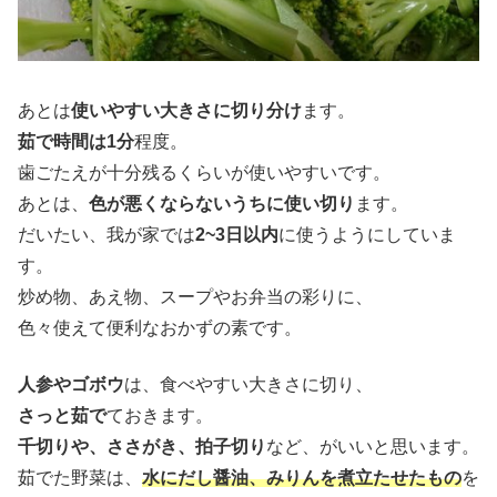
あとは
使いやすい大きさに切り分け
ます。
茹で時間は1分
程度。
歯ごたえが十分残るくらいが使いやすいです。
あとは、
色が悪くならないうちに使い切り
ます。
だいたい、我が家では
2~3日以内
に使うようにしていま
す。
炒め物、あえ物、スープやお弁当の彩りに、
色々使えて便利なおかずの素です。
人参やゴボウ
は、食べやすい大きさに切り、
さっと茹で
ておきます。
千切りや、ささがき、拍子切り
など、がいいと思います。
茹でた野菜は、
水にだし醤油、みりんを煮立たせたもの
を