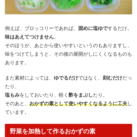
例えば、ブロッコリーであれば、
固めに塩ゆで
するだけ。
味はあえてつけません
。
そのほうが、あとから使いやすいというのもありますし、
味をつけてしまうと、その後の展開がしにくくなるものも
あります。
また素材によっては、
ゆでるだけ
ではなく、
刻むだけ
だっ
たり、
塩もみ
をしておいたり、軽く
酢をまぶし
たり。
そのあと、
おかずの素として使いやすくなるように工夫
し
ています。
野菜を加熱して作るおかずの素