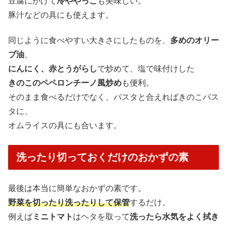
豆腐にかけて
冷ややっこ
も美味しい。
豚汁などの具にも使えます。
同じように食べやすい大きさにしたものを、
多めのオリー
ブ油
、
にんにく、赤とうがらし
で炒めて、塩で味付けした
きのこのペペロンチーノ風炒め
も便利。
そのまま食べるだけでなく、パスタと合えればきのこパス
タに、
オムライスの具にも合います。
洗ったり切っておくだけのおかずの素
最後は本当に簡単なおかずの素です。
野菜を切ったり洗ったりして保管
するだけ。
例えば
ミニトマト
はヘタを取って
洗ったら水気をよく拭き