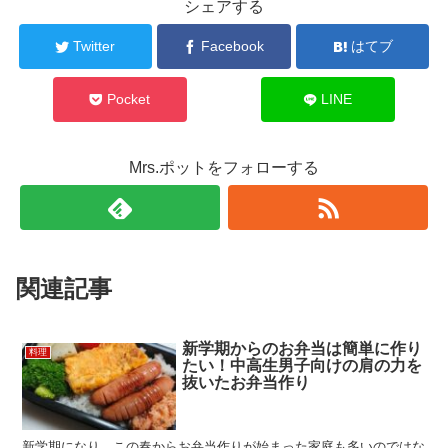
シェアする
Twitter
Facebook
はてブ
Pocket
LINE
Mrs.ポットをフォローする
関連記事
新学期からのお弁当は簡単に作り
料理
たい！中高生男子向けの肩の力を
抜いたお弁当作り
新学期になり、この春からお弁当作りが始まった家庭も多いのではな