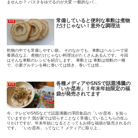
ませんか？ パスタをゆでるのが大変 一般的なパ...
常備していると便利な車麩は煮物
料理
だけじゃない！意外な調理法
乾物の中でも常備しやすい麸。 そのなかでも、車麩はヘルシーで栄
養満点な上、煮物だけじゃない料理法がたくさんあるんです。 今回
はそんな車麩のレシピを紹介します。 車麩とは 車麩は焼麩の一種
で、小麦グルテンを棒に巻いては焼き、巻いては焼...
各種メディアやSNSで話題沸騰の
料理
「いか昆布」！年末年始限定の福
袋が発売されてます
今、テレビやSNSなどで話題沸騰の澤田食品の「いか昆布」を知っ
ていますか？ 我が家では切らすことなく常備しているこちらの生ふ
りかけですが、年末年始になるととってもお得な福袋が販売されるの
です。 「いか昆布」ってなに？ メディアに取り上...