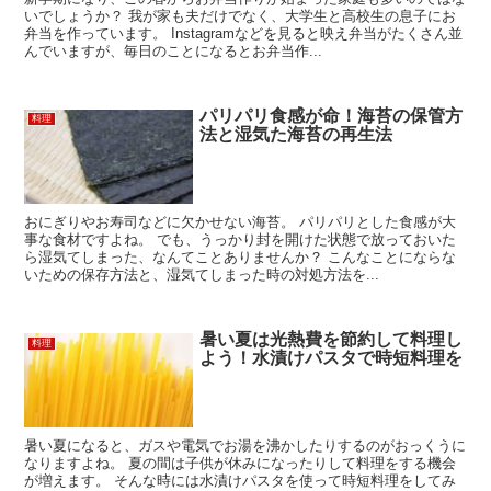
いでしょうか？ 我が家も夫だけでなく、大学生と高校生の息子にお
弁当を作っています。 Instagramなどを見ると映え弁当がたくさん並
んでいますが、毎日のことになるとお弁当作...
パリパリ食感が命！海苔の保管方
料理
法と湿気た海苔の再生法
おにぎりやお寿司などに欠かせない海苔。 パリパリとした食感が大
事な食材ですよね。 でも、うっかり封を開けた状態で放っておいた
ら湿気てしまった、なんてことありませんか？ こんなことにならな
いための保存方法と、湿気てしまった時の対処方法を...
暑い夏は光熱費を節約して料理し
料理
よう！水漬けパスタで時短料理を
暑い夏になると、ガスや電気でお湯を沸かしたりするのがおっくうに
なりますよね。 夏の間は子供が休みになったりして料理をする機会
が増えます。 そんな時には水漬けパスタを使って時短料理をしてみ