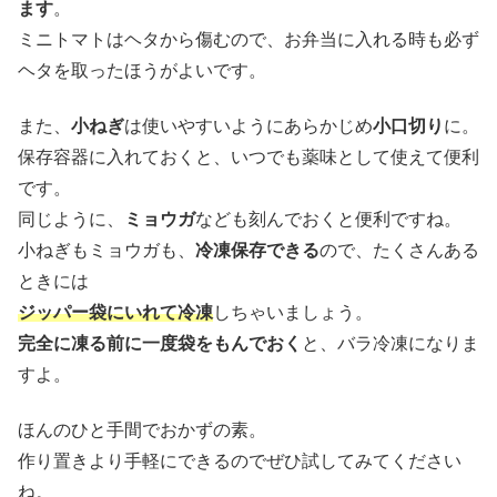
ます
。
ミニトマトはヘタから傷むので、お弁当に入れる時も必ず
ヘタを取ったほうがよいです。
また、
小ねぎ
は使いやすいようにあらかじめ
小口切り
に。
保存容器に入れておくと、いつでも薬味として使えて便利
です。
同じように、
ミョウガ
なども刻んでおくと便利ですね。
小ねぎもミョウガも、
冷凍保存できる
ので、たくさんある
ときには
ジッパー袋にいれて冷凍
しちゃいましょう。
完全に凍る前に一度袋をもんでおく
と、バラ冷凍になりま
すよ。
ほんのひと手間でおかずの素。
作り置きより手軽にできるのでぜひ試してみてください
ね。