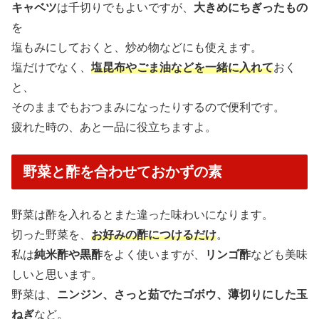
キャベツ
は千切りでもよいですが、
大きめにちぎったもの
を
塩もみにしておくと、炒め物などにも使えます。
塩だけでなく、
塩昆布やごま油などを一緒に入れて
おく
と、
そのままでもおつまみになったりするので便利です。
疲れた時の、あと一品に役立ちますよ。
野菜と酢を合わせておかずの素
野菜は酢を入れるとまた違った味わいになります。
切った野菜を、
お好みの酢につけるだけ
。
私は
純米酢や黒酢
をよく使いますが、
リンゴ酢
なども美味
しいと思います。
野菜は、
ニンジン、さっと茹でたゴボウ、薄切りにした玉
ねぎ
など。