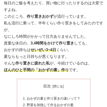
毎日のご飯を考えたり、買い物に行ったりするのは大変で
すよね。
このところ、
作り置きおかず
が流行っています。
私も流行に乗って、半年くらい作り置きをしてみたのです
が、
なにしろ時間がかかって仕方ありませんでした。
貴重な休日の、
3.4時間をかけて作り置き
しても、
おかずの持ちは
せいぜい3~4日
くらい。
夏ならもっと日持ちが悪くなります。
そんな
作り置きに疲れた私
が、今続けているのは、
ほんのひと手間の「おかずの素」作り
です。
目次
おかずの素と作り置きの違いって？
野菜を加熱して作るおかずの素