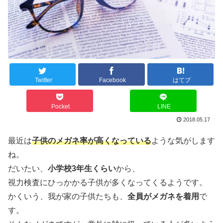
Twitter
Facebook
はてブ
Pocket
LINE
2018.05.17
最近は
子供のメガネ率が高くなっている
ような気がします
ね。
だいたい、
小学校3年生くらい
から、
視力検査にひっかかる子供が多くなってくるようです。
かくいう、我が家の子供たちも、
全員がメガネを着用
で
す。