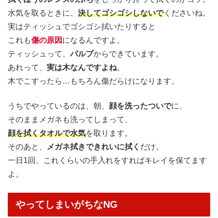
水気を取るときに、
決してゴシゴシしないで
くださいね。
実はティッシュでゴシゴシ拭いたりすると
これも
傷の原因
になるんですよ。
ティッシュって、
パルプ
からできています。
あれって、
実は木なんですよね
。
木でこすったら…もちろん傷だらけになります。
うちでやっているのは、朝、
顔を洗ったついで
に、
そのままメガネも洗ってしまって、
顔を拭くタオルで水気
を取ります。
そのあと、
メガネ拭きできれいに拭く
だけ。
一日1回、これくらいの手入れをすればキレイを保てます
よ。
やってしまいがちなNG