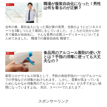
職場が服装自由化になった！男性
暮らし
は何を着るのが正解？
去年の春、新社会人になった我が家の長男、当然のようにビジネスス
ーツを3着しつらえて着回しをしていました。 ところが入社から3か
月で服装が自由化に。 そんな長男の出勤コーディネートについてま
とめてみました。 職場での服装自由化 職場で...
食品用のアルコール製剤の使い方
暮らし
とは？手指の消毒に使っても大丈
夫なの？
新型コロナウイルス対策として、予防の有効手段の一つがアルコール
での手指などの消毒があげられます。 しかし、需要が高まっている
ためになかなか消毒用のアルコール（エタノール）が入手できない状
態になっていますよね。 先日、スーパーでたまたまア...
スポンサーリンク