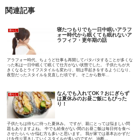
関連記事
寝たつもりでも一日中眠いアラフ
暮らし
ォー時代から眠くても眠れないア
ラフィフ・更年期の話
アラフォー時代、ちょうど仕事も再開してバタバタすることが多くな
った私は一日中眠くて眠くて仕方がない状態でした。 子供たちが大
きくなるとライフスタイルも変わり、朝は早起きをするようになり、
夜型だったスタイルを見直した頃です。 そこから数年...
なんでも入れてOK？おにぎらず
暮らし
は夏休みのお昼ご飯にもぴった
り！
子供たちは待ちに待った夏休み。 ですが、親にとっては悩ましい問
題もありますよね。 中でも給食がない間のお昼ご飯は毎日何を食べ
させたらいいか悩む方も多いと思います。 我が家では基本おかずだ
けを作り置きしていくスタイルが多いのですが、油断...