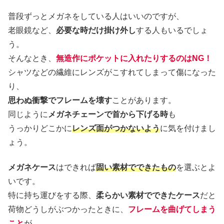
普段ずっとメガネをしている人はいいのですが、
老眼鏡など、
必要な時だけ掛け外し
する人もいるでしょ
う。
そんなとき、
無造作にポケットに入れたりするのはNG！
シャツなどの繊維にレンズがこすれてしまって傷になった
り、
思わぬ衝撃でフレームを壊す
ことがあります。
同じように
メガネチェーンで首から下げる時
も
うっかりどこかに
レンズ面がつかないよう
に気を付けまし
ょう。
メガネケース
はできれば
固い素材でできたもの
を選ぶとよ
いです。
特に持ち運びをする際、
柔らかい素材でできたケース
だと
荷物どうしがぶつかったときに、
フレームを曲げてしまう
こと
が。