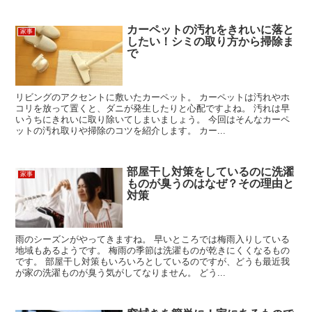
カーペットの汚れをきれいに落と
家事
したい！シミの取り方から掃除ま
で
リビングのアクセントに敷いたカーペット。 カーペットは汚れやホ
コリを放って置くと、ダニが発生したりと心配ですよね。 汚れは早
いうちにきれいに取り除いてしまいましょう。 今回はそんなカーペ
ットの汚れ取りや掃除のコツを紹介します。 カー...
部屋干し対策をしているのに洗濯
家事
ものが臭うのはなぜ？その理由と
対策
雨のシーズンがやってきますね。 早いところでは梅雨入りしている
地域もあるようです。 梅雨の季節は洗濯ものが乾きにくくなるもの
です。 部屋干し対策もいろいろとしているのですが、どうも最近我
が家の洗濯ものが臭う気がしてなりません。 どう...