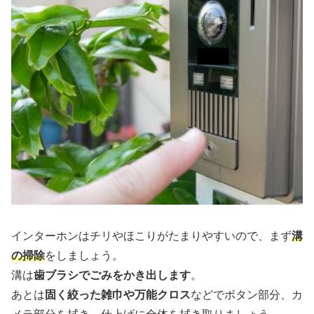
インターホンはチリやほこりがたまりやすいので、まず
溝
の掃除
をしましょう。
溝は
歯ブラシでごみをかき出します
。
あとは
固く絞った雑巾や万能クロス
などでボタン部分、カ