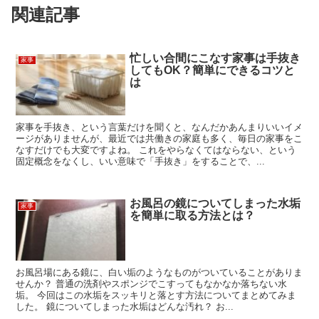
関連記事
忙しい合間にこなす家事は手抜き
家事
してもOK？簡単にできるコツと
は
家事を手抜き、という言葉だけを聞くと、なんだかあんまりいいイメ
ージがありませんが、最近では共働きの家庭も多く、毎日の家事をこ
なすだけでも大変ですよね。 これをやらなくてはならない、という
固定概念をなくし、いい意味で「手抜き」をすることで、...
お風呂の鏡についてしまった水垢
家事
を簡単に取る方法とは？
お風呂場にある鏡に、白い垢のようなものがついていることがありま
せんか？ 普通の洗剤やスポンジでこすってもなかなか落ちない水
垢。 今回はこの水垢をスッキリと落とす方法についてまとめてみま
した。 鏡についてしまった水垢はどんな汚れ？ お...