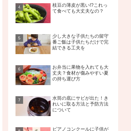
枝豆の薄皮が黒い!?これっ
て食べても大丈夫なの？
少し大きな子供たちの留守
番ご飯は子供たちだけで完
結できる工夫を
お弁当に果物を入れても大
丈夫？食材が傷みやすい夏
の持ち運び方
水筒の底にサビが出た！き
れいに取る方法と予防方法
について
ピアノコンクールに子供が