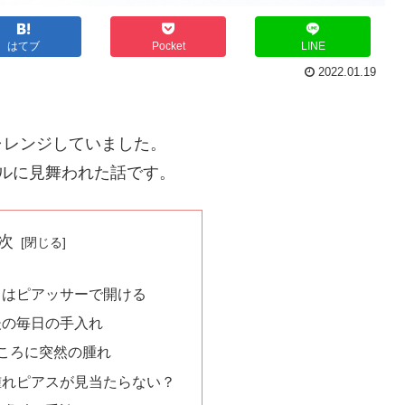
はてブ
Pocket
LINE
2022.01.19
ャレンジしていました。
ルに見舞われた話です。
次
スはピアッサーで開ける
後の毎日の手入れ
ころに突然の腫れ
腫れピアスが見当たらない？