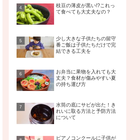
枝豆の薄皮が黒い!?これっ
て食べても大丈夫なの？
少し大きな子供たちの留守
番ご飯は子供たちだけで完
結できる工夫を
お弁当に果物を入れても大
丈夫？食材が傷みやすい夏
の持ち運び方
水筒の底にサビが出た！き
れいに取る方法と予防方法
について
ピアノコンクールに子供が