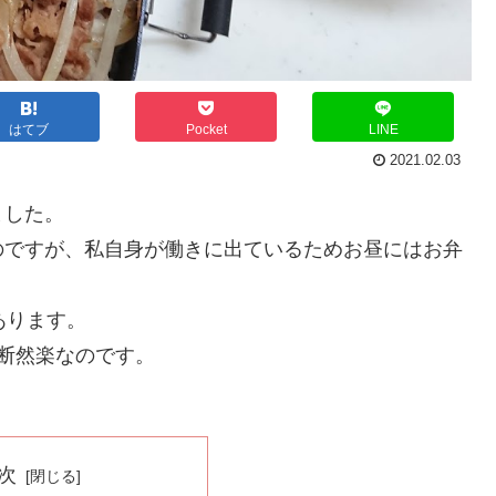
はてブ
Pocket
LINE
2021.02.03
ました。
のですが、私自身が働きに出ているためお昼にはお弁
あります。
断然楽なのです。
次