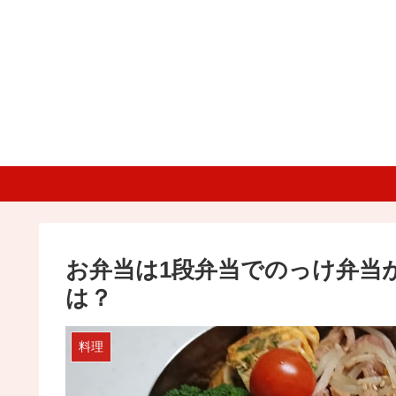
お弁当は1段弁当でのっけ弁当
は？
料理