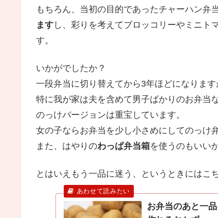
もちろん、当初の目的であったチャーハン弁
ます
し、彩りを考えてブロッコリーやミニト
す。
いかがでしたか？
一段弁当に切り替えてから3年ほどになります
特に我が家は夫を含めて男子ばかりのお弁当
のっけバージョンは重宝しています。
女の子ならお弁当を少し小さめにしてのっけ
また、はやりの
わっぱ弁当箱
を使うのもいい
とはいえもう一品に迷う、というときにはこ
お弁当のあと一品