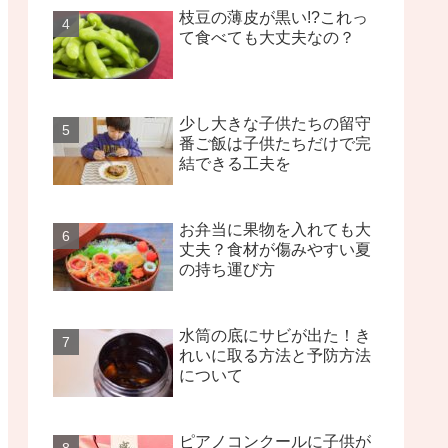
枝豆の薄皮が黒い!?これっ
て食べても大丈夫なの？
少し大きな子供たちの留守
番ご飯は子供たちだけで完
結できる工夫を
お弁当に果物を入れても大
丈夫？食材が傷みやすい夏
の持ち運び方
水筒の底にサビが出た！き
れいに取る方法と予防方法
について
ピアノコンクールに子供が