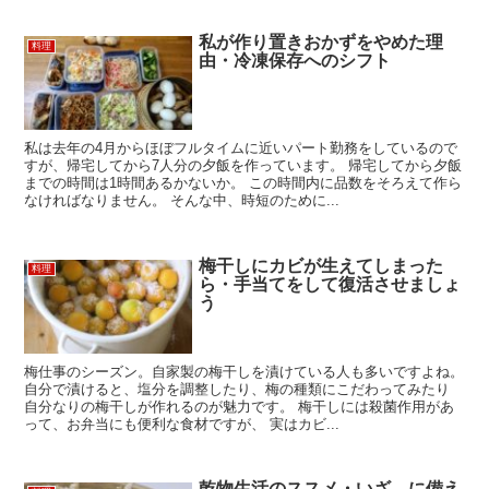
私が作り置きおかずをやめた理
料理
由・冷凍保存へのシフト
私は去年の4月からほぼフルタイムに近いパート勤務をしているので
すが、帰宅してから7人分の夕飯を作っています。 帰宅してから夕飯
までの時間は1時間あるかないか。 この時間内に品数をそろえて作ら
なければなりません。 そんな中、時短のために...
梅干しにカビが生えてしまった
料理
ら・手当てをして復活させましょ
う
梅仕事のシーズン。自家製の梅干しを漬けている人も多いですよね。
自分で漬けると、塩分を調整したり、梅の種類にこだわってみたり
自分なりの梅干しが作れるのが魅力です。 梅干しには殺菌作用があ
って、お弁当にも便利な食材ですが、 実はカビ...
乾物生活のススメ・いざ、に備え