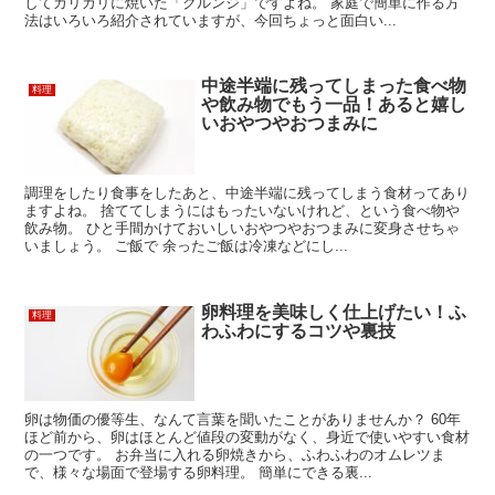
してカリカリに焼いた「クルンジ」ですよね。 家庭で簡単に作る方
法はいろいろ紹介されていますが、今回ちょっと面白い...
中途半端に残ってしまった食べ物
料理
や飲み物でもう一品！あると嬉し
いおやつやおつまみに
調理をしたり食事をしたあと、中途半端に残ってしまう食材ってあり
ますよね。 捨ててしまうにはもったいないけれど、という食べ物や
飲み物。 ひと手間かけておいしいおやつやおつまみに変身させちゃ
いましょう。 ご飯で 余ったご飯は冷凍などにし...
卵料理を美味しく仕上げたい！ふ
料理
わふわにするコツや裏技
卵は物価の優等生、なんて言葉を聞いたことがありませんか？ 60年
ほど前から、卵はほとんど値段の変動がなく、身近で使いやすい食材
の一つです。 お弁当に入れる卵焼きから、ふわふわのオムレツま
で、様々な場面で登場する卵料理。 簡単にできる裏...