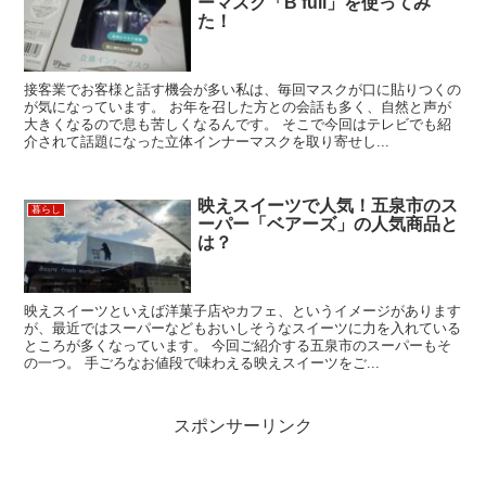
ーマスク「B’full」を使ってみ
た！
接客業でお客様と話す機会が多い私は、毎回マスクが口に貼りつくの
が気になっています。 お年を召した方との会話も多く、自然と声が
大きくなるので息も苦しくなるんです。 そこで今回はテレビでも紹
介されて話題になった立体インナーマスクを取り寄せし...
映えスイーツで人気！五泉市のス
暮らし
ーパー「ベアーズ」の人気商品と
は？
映えスイーツといえば洋菓子店やカフェ、というイメージがあります
が、最近ではスーパーなどもおいしそうなスイーツに力を入れている
ところが多くなっています。 今回ご紹介する五泉市のスーパーもそ
の一つ。 手ごろなお値段で味わえる映えスイーツをご...
スポンサーリンク