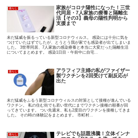
家族がコロナ陽性になった！三世
暮らし
代同居・7人家族の療養と隔離生
活【その3】義母の陽性判明から
支援まで
未だ猛威を振るっている新型コロナウィルス。 感染には十分に気を
つけていたはずでしたが、とうとう我が家でも感染者が出てしまいま
した。 3世帯同居、7人家族の感染療養と本当に大変だった隔離生活
についてまとめます。 感染1日目・午前中に自宅...
アラフィフ主婦の私がファイザー
暮らし
製ワクチンを2回受けて副反応が
出た
未だ猛威をふるう新型コロナウィルスの対策として接種が進んでいる
ワクチン。 私の住む街でも若い世代にまでワクチン接種の順番が回
ってきています。 つい先週末、私も2度目のワクチンを接種してきま
した。 その時の体験記をまとめます。 市町村...
テレビでも話題沸騰！立体インナ
暮らし