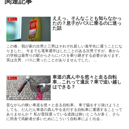
関連記事
ええっ、そんなことも知らなかっ
暮らし
たの？息子がバスに乗るのに迷っ
た話
この春、我が家の次男と三男はそれぞれ新しい進学先に通うことにな
りました。 今までも電車通学はしたことのある次男ですが、春から
の学校は最寄りの駅からさらにバスを乗り継ぎする必要があります。
実は次男、バスに乗ったことがありませんでした。 ...
車道の真ん中を悠々と走る自転
暮らし
車…これって違反？車で追い越し
はできる？
昔ながらの狭い車道を悠々と走る自転車。 車で脇をすり抜けようと
しても、だんだん車道の真ん中を走行する自転車に遭遇することって
ありませんか？ 私が普段通っている道路は狭いところが多く、さら
に田舎で高齢者が多いためにこういう自転車によく出会...