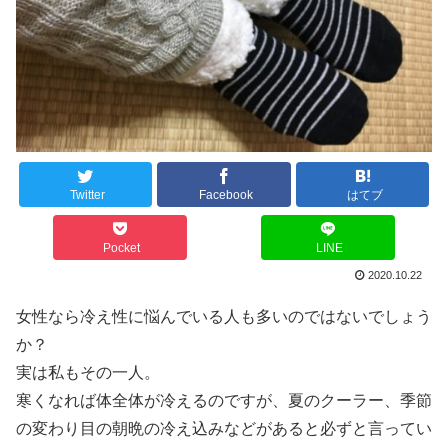
Twitter
Facebook
はてブ
Pocket
LINE
2020.10.22
女性なら冷え性に悩んでいる人も多いのではないでしょう
か？
実は私もその一人。
寒くなれば体全体が冷えるのですが、夏のクーラー、季節
の変わり目の朝晩の冷え込みなどがあると必ずと言ってい