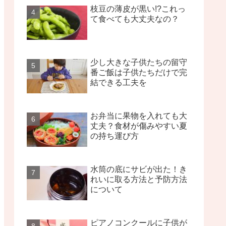
枝豆の薄皮が黒い!?これっ
て食べても大丈夫なの？
少し大きな子供たちの留守
番ご飯は子供たちだけで完
結できる工夫を
お弁当に果物を入れても大
丈夫？食材が傷みやすい夏
の持ち運び方
水筒の底にサビが出た！き
れいに取る方法と予防方法
について
ピアノコンクールに子供が