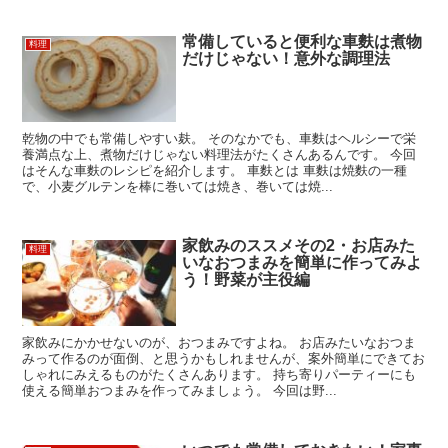
常備していると便利な車麩は煮物
料理
だけじゃない！意外な調理法
乾物の中でも常備しやすい麸。 そのなかでも、車麩はヘルシーで栄
養満点な上、煮物だけじゃない料理法がたくさんあるんです。 今回
はそんな車麩のレシピを紹介します。 車麩とは 車麩は焼麩の一種
で、小麦グルテンを棒に巻いては焼き、巻いては焼...
家飲みのススメその2・お店みた
料理
いなおつまみを簡単に作ってみよ
う！野菜が主役編
家飲みにかかせないのが、おつまみですよね。 お店みたいなおつま
みって作るのが面倒、と思うかもしれませんが、案外簡単にできてお
しゃれにみえるものがたくさんあります。 持ち寄りパーティーにも
使える簡単おつまみを作ってみましょう。 今回は野...