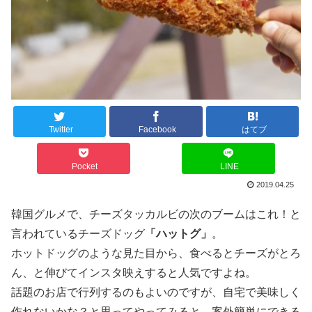
Twitter
Facebook
はてブ
Pocket
LINE
2019.04.25
韓国グルメで、チーズタッカルビの次のブームはこれ！と
言われているチーズドッグ
「ハットグ」
。
ホットドッグのような見た目から、食べるとチーズがとろ
ん、と伸びてインスタ映えすると人気ですよね。
話題のお店で行列するのもよいのですが、自宅で美味しく
作れないかな？と思ってやってみると、案外簡単にできる