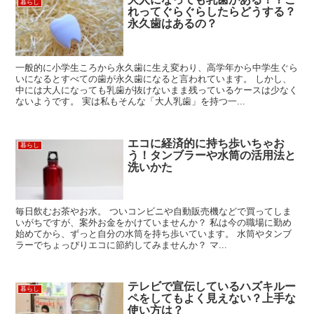
暮らし
れってぐらぐらしたらどうする？
永久歯はあるの？
一般的に小学生ころから永久歯に生え変わり、高学年から中学生ぐら
いになるとすべての歯が永久歯になると言われています。 しかし、
中には大人になっても乳歯が抜けないまま残っているケースは少なく
ないようです。 実は私もそんな「大人乳歯」を持つ一...
エコに経済的に持ち歩いちゃお
暮らし
う！タンブラーや水筒の活用法と
洗いかた
毎日飲むお茶やお水。 ついコンビニや自動販売機などで買ってしま
いがちですが、案外お金をかけていませんか？ 私は今の職場に勤め
始めてから、ずっと自分の水筒を持ち歩いています。 水筒やタンブ
ラーでちょっぴりエコに節約してみませんか？ マ...
テレビで宣伝しているハズキルー
暮らし
ペをしてもよく見えない？上手な
使い方は？