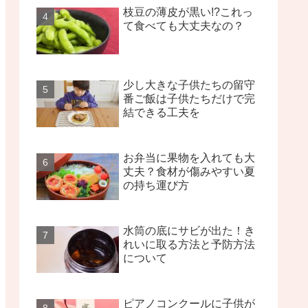
枝豆の薄皮が黒い!?これっ
て食べても大丈夫なの？
少し大きな子供たちの留守
番ご飯は子供たちだけで完
結できる工夫を
お弁当に果物を入れても大
丈夫？食材が傷みやすい夏
の持ち運び方
水筒の底にサビが出た！き
れいに取る方法と予防方法
について
ピアノコンクールに子供が