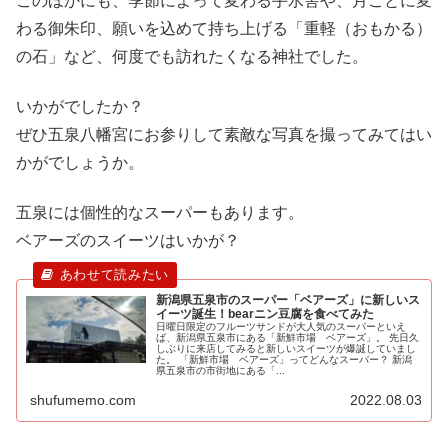
このほかにも、季節によって変わる手水舎や、月ごとに変
わる御朱印、願いを込めて持ち上げる「重軽（おもかる）
の石」など、何度でも訪れたくなる神社でした。
いかがでしたか？
ぜひ五泉八幡宮にお参りして素敵な写真を撮ってみてはい
かがでしょうか。
五泉には個性的なスーパーもあります。
ベアーズのスイーツはいかが？
新潟県五泉市のスーパー「ベアーズ」に新しいス
イーツ誕生！bearニン豆腐を食べてみた
日曜日限定のフルーツサンドが大人気のスーパーといえ
ば、新潟県五泉市にある「新鮮市場 ベアーズ」。 先日久
しぶりに来店してみると新しいスイーツが爆誕していまし
た。 「新鮮市場 ベアーズ」ってどんなスーパー？ 新潟
県五泉市の市街地にある「...
shufumemo.com
2022.08.03