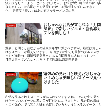
済支援をしてこよう、と出かけた1月末。 お昼は近江町市場の食べ歩
きを楽しみ、兼六園などを散策した後、加賀料理を楽しんできまし
た。 居酒屋「長八」はあの有名なラーメン店の系...
おしゃれなお店が立ち並ぶ「月岡
お出かけ
温泉」で新しいグルメ・新食感カ
ヌレを楽しむ！
温泉、と聞くと昔ながらの温泉街を思い浮かべますが、最近はおしゃ
れなスポットが増えています。 今回はその中でも最新のグルメスポ
ットが満載の、新潟県新発田市にある月岡温泉を訪ねてみました。
月岡温泉ってどんなところ？ 月岡温泉は新潟県新発...
癖強めの見た目と映えだけじゃな
お出かけ
い！めちゃ美味しいスイーツ見つ
けました
SNSを見ると映えスイーツがあふれていますよね。 そんな中で見か
けた一つのスイーツに私の目が釘付けになりました。 見た目の癖は
すごく強め、でも皆さん味を絶賛しているというとあるスイーツ、と