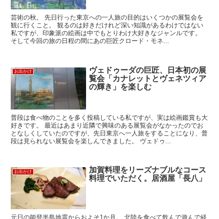
芸術の秋。 先日行った東京への一人旅の目的はいくつかの展覧会を
観に行くこと。 観るのは好きだけれど深い知識があるわけではない
私ですが、印象派の絵画は中でもとりわけ大好きなジャンルです。
そして今回の旅の日程の間にあの巨匠クロード・モネ...
ヴェドゥーダの巨匠、日本初の展
お出かけ
覧会「カナレットとヴェネツィア
の輝き」を楽しむ
普段は食べ物のことを多く投稿している私ですが、実は絵画鑑賞も大
好きです。 最近はあまり近隣で興味のある展覧会がなかったのでお
となしくしていたのですが、先日東京へ一人旅をすることになり、普
段は見られない展覧会を楽しんできました。 ヴェドゥ...
加賀料理をリーズナブルなコース
お出かけ
料理でいただく。居酒屋「長八」
元日の能登半島地震からおよそ1か月。 北陸を食べて飲んで遊んで経