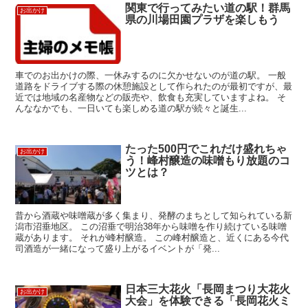
関東で行ってみたい道の駅！群馬
お出かけ
県の川場田園プラザを楽しもう
車でのお出かけの際、一休みするのに欠かせないのが道の駅。 一般
道路をドライブする際の休憩施設として作られたのが最初ですが、最
近では地域の名産物などの販売や、飲食も充実していますよね。 そ
んななかでも、一日いても楽しめる道の駅が続々と誕生...
たった500円でこれだけ盛れちゃ
お出かけ
う！峰村醸造の味噌もり放題のコ
ツとは？
昔から酒蔵や味噌蔵が多く集まり、発酵のまちとして知られている新
潟市沼垂地区。 この沼垂で明治38年から味噌を作り続けている味噌
蔵があります。 それが峰村醸造。 この峰村醸造と、近くにある今代
司酒造が一緒になって盛り上がるイベントが「発...
日本三大花火「長岡まつり大花火
お出かけ
大会」を体験できる「長岡花火ミ