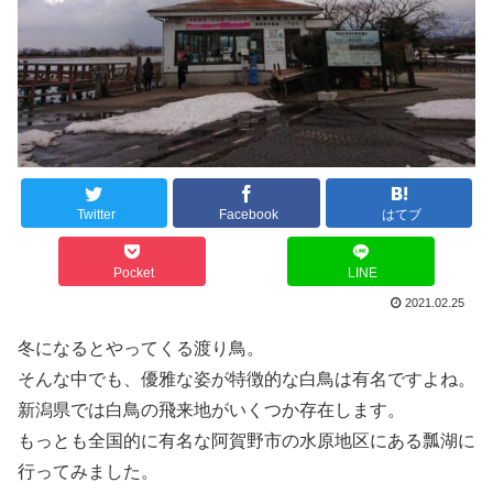
Twitter
Facebook
はてブ
Pocket
LINE
2021.02.25
冬になるとやってくる渡り鳥。
そんな中でも、優雅な姿が特徴的な白鳥は有名ですよね。
新潟県では白鳥の飛来地がいくつか存在します。
もっとも全国的に有名な阿賀野市の水原地区にある瓢湖に
行ってみました。