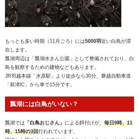
もっとも多い時期（11月ごろ）には
5000羽
近い白鳥が滞
在します。
瓢湖周辺は「瓢湖水きん公園」として整備されており、白
鳥を観察するための建物などもあります。
JR羽越本線「水原駅」より徒歩なら30分、磐越自動車道
「新津IC」から車で15分です。
瓢湖には白鳥がいない？
瓢湖では
「白鳥おじさん」
による餌付けが、
毎日9時、11
時、15時の3回
行われています。