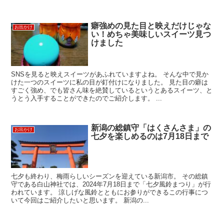
癖強めの見た目と映えだけじゃな
お出かけ
い！めちゃ美味しいスイーツ見つ
けました
SNSを見ると映えスイーツがあふれていますよね。 そんな中で見か
けた一つのスイーツに私の目が釘付けになりました。 見た目の癖は
すごく強め、でも皆さん味を絶賛しているというとあるスイーツ、と
うとう入手することができたのでご紹介します。 ...
新潟の総鎮守「はくさんさま」の
お出かけ
七夕を楽しめるのは7月18日まで
七夕も終わり、梅雨らしいシーズンを迎えている新潟市。 その総鎮
守である白山神社では、2024年7月18日まで「七夕風鈴まつり」が行
われています。 涼しげな風鈴とともにお参りができるこの行事につ
いて今回はご紹介したいと思います。 新潟の...