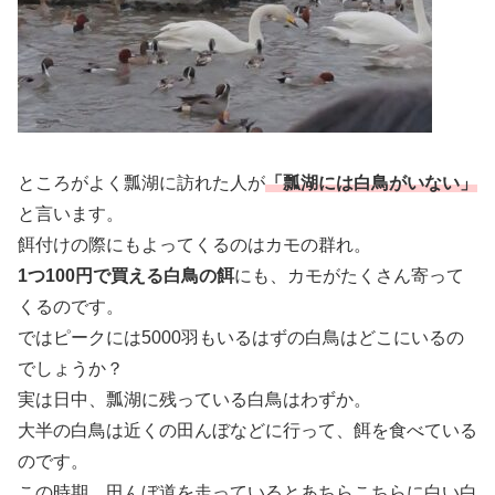
ところがよく瓢湖に訪れた人が
「瓢湖には白鳥がいない」
と言います。
餌付けの際にもよってくるのはカモの群れ。
1つ100円で買える白鳥の餌
にも、カモがたくさん寄って
くるのです。
ではピークには5000羽もいるはずの白鳥はどこにいるの
でしょうか？
実は日中、瓢湖に残っている白鳥はわずか。
大半の白鳥は近くの田んぼなどに行って、餌を食べている
のです。
この時期、田んぼ道を走っているとあちらこちらに白い白