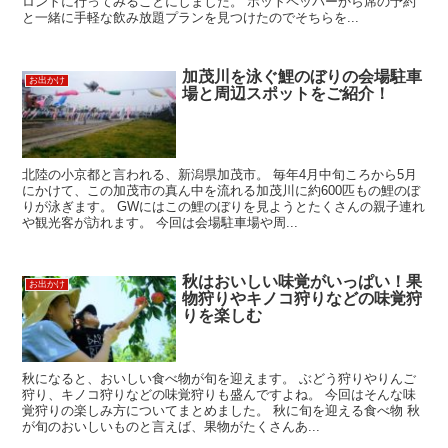
ロントに行ってみることにしました。 ホットペッパーから席の予約
と一緒に手軽な飲み放題プランを見つけたのでそちらを...
加茂川を泳ぐ鯉のぼりの会場駐車
お出かけ
場と周辺スポットをご紹介！
北陸の小京都と言われる、新潟県加茂市。 毎年4月中旬ころから5月
にかけて、この加茂市の真ん中を流れる加茂川に約600匹もの鯉のぼ
りが泳ぎます。 GWにはこの鯉のぼりを見ようとたくさんの親子連れ
や観光客が訪れます。 今回は会場駐車場や周...
秋はおいしい味覚がいっぱい！果
お出かけ
物狩りやキノコ狩りなどの味覚狩
りを楽しむ
秋になると、おいしい食べ物が旬を迎えます。 ぶどう狩りやりんご
狩り、キノコ狩りなどの味覚狩りも盛んですよね。 今回はそんな味
覚狩りの楽しみ方についてまとめました。 秋に旬を迎える食べ物 秋
が旬のおいしいものと言えば、果物がたくさんあ...