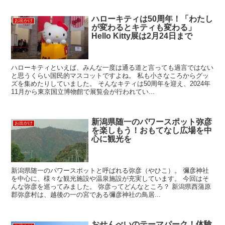
ハローキティは50周年！「わたし
お出かけ
が変わるとキティも変わる」
Hello Kitty展は2月24日まで
ハローキティといえば、みんな一度は通る道と言っても過言ではない
と思うくらい国民的マスコットですよね。 私も小さなころからグッ
ズを集めたりしていました。 そんなキティは50周年を迎え、2024年
11月から東京国立博物館で展覧会が行われてい...
新潟県随一のパワースポット弥彦
お出かけ
を楽しもう！おもてなし広場を中
心に観光を
新潟県随一のパワースポットと呼ばれる弥彦（やひこ）。 彌彦神社
を中心に、様々な観光施設や温泉施設が充実しています。 今回はそ
んな弥彦を巡ってみました。 弥彦ってどんなところ？ 新潟県西蒲原
郡弥彦村は、越後の一の宮である彌彦神社の鳥居...
おせんべいのテーマパーク！体験