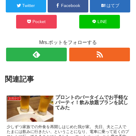
Twitter
Facebook
はてブ
Pocket
LINE
Mrs.ポットをフォローする
関連記事
プロントのバータイムでお手軽な
お出かけ
パーティ！飲み放題プランを試し
てみた
少しずつ家族での外食を再開しはじめた我が家。 先日、夫と二人で
たまには飲みに行きたい、ということになり、電車に乗って近くのプ