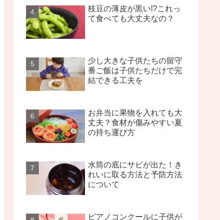
枝豆の薄皮が黒い!?これっ
て食べても大丈夫なの？
少し大きな子供たちの留守
番ご飯は子供たちだけで完
結できる工夫を
お弁当に果物を入れても大
丈夫？食材が傷みやすい夏
の持ち運び方
水筒の底にサビが出た！き
れいに取る方法と予防方法
について
ピアノコンクールに子供が