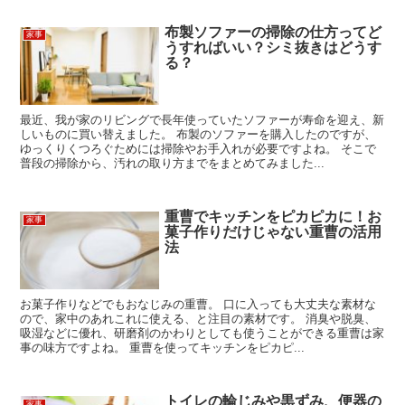
布製ソファーの掃除の仕方ってど
家事
うすればいい？シミ抜きはどうす
る？
最近、我が家のリビングで長年使っていたソファーが寿命を迎え、新
しいものに買い替えました。 布製のソファーを購入したのですが、
ゆっくりくつろぐためには掃除やお手入れが必要ですよね。 そこで
普段の掃除から、汚れの取り方までをまとめてみました...
重曹でキッチンをピカピカに！お
家事
菓子作りだけじゃない重曹の活用
法
お菓子作りなどでもおなじみの重曹。 口に入っても大丈夫な素材な
ので、家中のあれこれに使える、と注目の素材です。 消臭や脱臭、
吸湿などに優れ、研磨剤のかわりとしても使うことができる重曹は家
事の味方ですよね。 重曹を使ってキッチンをピカピ...
トイレの輪じみや黒ずみ、便器の
家事