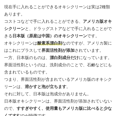
現在手に入れることができるオキシクリーンは実は2種類
あります。
コストコなどで手に入れることができる、
アメリカ版オキ
シクリーン
と、ドラッグストアなどで手に入れることがで
きる
日本版（原産は中国）のオキシクリーン
です。
オキシクリーンは
酸素系漂白剤
なのですが、アメリカ製に
はこれにプラスして
界面活性剤が添加
されています。
一方、日本版のものは、
漂白剤成分だけ
になっています。
界面活性剤というのは、洗剤成分のことで、石鹸などにも
含まれているものです。
つまり、界面活性剤が含まれているアメリカ版のオキシク
リーンは、
溶かすと泡が立ちます
。
それに対して、日本版は泡成分がありません。
日本版オキシクリーンは、界面活性剤が添加されていない
ので、
すすぎやすく、使用量もアメリカ版に比べると少な
くてすむ
のが特徴です。