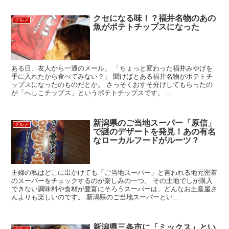
クセになる味！？福井名物のあの
グルメ
魚がポテトチップスになった
ある日、友人から一通のメール。 「ちょっと変わった福井みやげを
手に入れたから食べてみない？」 聞けばとある福井名物がポテトチ
ップスになったのものだとか。 さっそくおすそ分けしてもらったの
が「へしこチップス」というポテトチップスです。 ...
新潟県のご当地スーパー「原信」
グルメ
で謎のデザートを発見！あの有名
なローカルフードがルーツ？
主婦の私はどこに出かけても「ご当地スーパー」と言われる地元密着
のスーパーをチェックするのが楽しみの一つ。 その土地でしか購入
できない調味料や食材が豊富にそろうスーパーは、どんなお土産屋さ
んよりも楽しいのです。 新潟県のご当地スーパーとい...
新潟県三条市に「ミックス」とい
グルメ