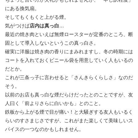
にある換気扇。
そしてもくもくと上がる煙。
気がつけば
店内は真っ白
…
最近の焼き肉といえば無煙ロースターが定番のところ、断
固として導入しないというこの真っ白さ。
確実に洋服は焼き肉の香りにまみれますし、冬の時期には
コートを入れておくビニール袋を用意していく人もいるの
だとか。
これが三条っ子に言わせると「さんきらくらしさ」なのだ
そう。
以前のお店も真っ白な煙だらけだったとのことですが、友
人曰く「前よりさらに白いかも」とのこと。
鉄板から上がる煙で目が痛い！と大騒ぎする友人もいるく
らいのすさまじさですが、これがまた楽しくて美味しいス
パイスの一つなのかもしれません。