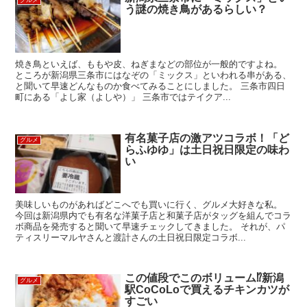
う謎の焼き鳥があるらしい？
焼き鳥といえば、ももや皮、ねぎまなどの部位が一般的ですよね。
ところが新潟県三条市にはなぞの「ミックス」といわれる串がある、
と聞いて早速どんなものか食べてみることにしました。 三条市四日
町にある「よし家（よしや）」 三条市ではテイクア...
有名菓子店の激アツコラボ！「ど
グルメ
らふゆゆ」は土日祝日限定の味わ
い
美味しいものがあればどこへでも買いに行く、グルメ大好きな私。
今回は新潟県内でも有名な洋菓子店と和菓子店がタッグを組んでコラ
ボ商品を発売すると聞いて早速チェックしてきました。 それが、パ
ティスリーマルヤさんと渡計さんの土日祝日限定コラボ...
この値段でこのボリューム⁉新潟
グルメ
駅CoCoLoで買えるチキンカツが
すごい