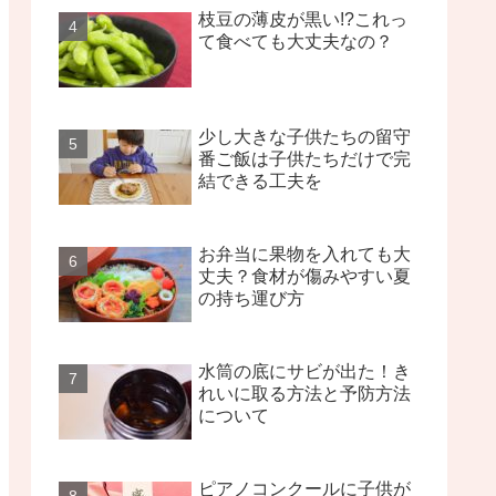
枝豆の薄皮が黒い!?これっ
て食べても大丈夫なの？
少し大きな子供たちの留守
番ご飯は子供たちだけで完
結できる工夫を
お弁当に果物を入れても大
丈夫？食材が傷みやすい夏
の持ち運び方
水筒の底にサビが出た！き
れいに取る方法と予防方法
について
ピアノコンクールに子供が