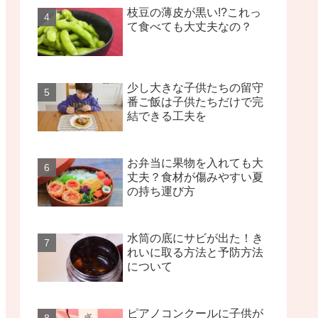
枝豆の薄皮が黒い!?これっ
て食べても大丈夫なの？
少し大きな子供たちの留守
番ご飯は子供たちだけで完
結できる工夫を
お弁当に果物を入れても大
丈夫？食材が傷みやすい夏
の持ち運び方
水筒の底にサビが出た！き
れいに取る方法と予防方法
について
ピアノコンクールに子供が