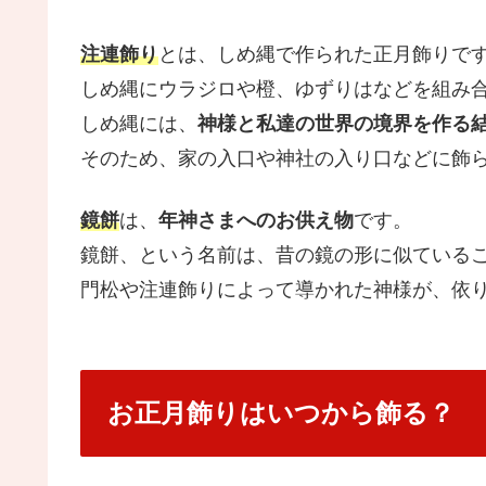
注連飾り
とは、しめ縄で作られた正月飾りで
しめ縄にウラジロや橙、ゆずりはなどを組み
しめ縄には、
神様と私達の世界の境界を作る
そのため、家の入口や神社の入り口などに飾
鏡餅
は、
年神さまへのお供え物
です。
鏡餅、という名前は、昔の鏡の形に似ている
門松や注連飾りによって導かれた神様が、依
お正月飾りはいつから飾る？