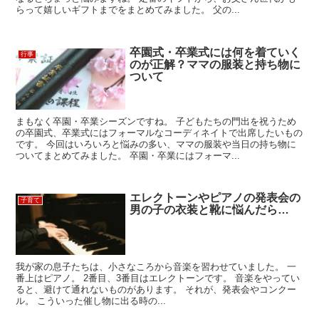
らって嬉しいギフトまでをまとめてみました。 父の...
卒園式・卒業式には何を着ていく
行事
のが正解？ママの服装と持ち物に
ついて
まもなく卒園・卒業シーズンですね。 子どもたちの門出を祝うため
の卒園式、卒業式にはフォーマルなコーディネイトで出席したいもの
です。 今回はいろいろと悩みの多い、ママの服装や当日の持ち物に
ついてまとめてみました。 卒園・卒業にはフォーマ...
エレクトーンやピアノの発表会の
子育て
男の子の衣装と靴に悩んだら…
我が家の息子たちは、小さなころから音楽を習わせていました。 一
番上はピアノ。 2番目、3番目はエレクトーンです。 音楽をやってい
ると、避けて通れないものがあります。 それが、発表会やコンクー
ル。 こういった催し物に出る時の...