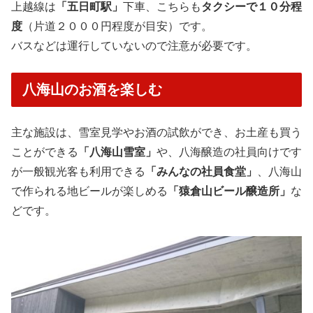
上越線は
「五日町駅」
下車、こちらも
タクシーで１０分程
度
（片道２０００円程度が目安）です。
バスなどは運行していないので注意が必要です。
八海山のお酒を楽しむ
主な施設は、雪室見学やお酒の試飲ができ、お土産も買う
ことができる
「八海山雪室」
や、八海醸造の社員向けです
が一般観光客も利用できる
「みんなの社員食堂」
、八海山
で作られる地ビールが楽しめる
「猿倉山ビール醸造所」
な
どです。