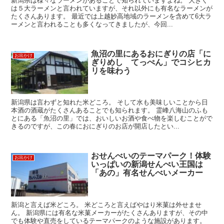
新潟県は様々なラーメンがあることで知られていますよね。 大きく
は５大ラーメンと言われていますが、それ以外にも有名なラーメンが
たくさんあります。 最近では上越妙高地域のラーメンを含めて6大ラ
ーメンと言われることも多くなってきましたが、今回...
魚沼の里にあるおにぎりの店「に
お出かけ
ぎりめし てっぺん」でコシヒカ
リを味わう
新潟県は言わずと知れた米どころ。 そして水も美味しいことから日
本酒の酒蔵がたくさんあることでも知られます。 霊峰八海山のふも
とにある「魚沼の里」では、おいしいお酒や食べ物を楽しむことがで
きるのですが、この春におにぎりのお店が開店したとい...
おせんべいのテーマパーク！体験
お出かけ
いっぱいの新潟せんべい王国は
「あの」有名せんべいメーカー
新潟と言えば米どころ。 米どころと言えばやはり米菓は外せませ
ん。 新潟県には有名な米菓メーカーがたくさんありますが、その中
でも体験や直売をしているテーマパークのような施設があります。