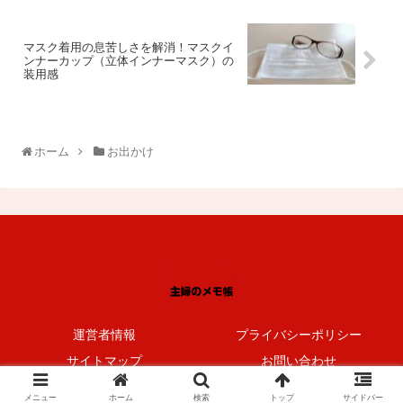
マスク着用の息苦しさを解消！マスクイ
ンナーカップ（立体インナーマスク）の
装用感
ホーム
お出かけ
運営者情報
プライバシーポリシー
サイトマップ
お問い合わせ
© 2018 主婦のメモ帳.
メニュー
ホーム
検索
トップ
サイドバー