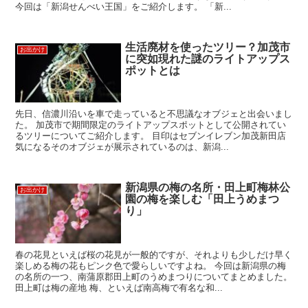
今回は「新潟せんべい王国」をご紹介します。 「新...
生活廃材を使ったツリー？加茂市
お出かけ
に突如現れた謎のライトアップス
ポットとは
先日、信濃川沿いを車で走っていると不思議なオブジェと出会いまし
た。 加茂市で期間限定のライトアップスポットとして公開されてい
るツリーについてご紹介します。 目印はセブンイレブン加茂新田店
気になるそのオブジェが展示されているのは、新潟...
新潟県の梅の名所・田上町梅林公
お出かけ
園の梅を楽しむ「田上うめまつ
り」
春の花見といえば桜の花見が一般的ですが、それよりも少しだけ早く
楽しめる梅の花もピンク色で愛らしいですよね。 今回は新潟県の梅
の名所の一つ、南蒲原郡田上町のうめまつりについてまとめました。
田上町は梅の産地 梅、といえば南高梅で有名な和...