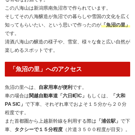
この八海山は新潟県南魚沼市で作られています。
そしてその八海醸造が魚沼での暮らしや雪国の文化を広く
知ってもらいたい、という思いで作ったのが
「魚沼の里」
です。
清酒八海山の醸造の様子や、雪室、様々な食と広い自然が
楽しめるスポットです。
「魚沼の里」へのアクセス
魚沼の里へは、
自家用車が便利
です。
車の場合は
関越自動車道「六日町IC」
もしくは、
「大和
PA SIC」
で下車、それぞれ車でおよそ１５分から２０分
程度です。
また首都圏から上越新幹線を利用する際は
「浦佐駅」
で下
車、
タクシーで１５分程度
（片道３５００程度が目安）。