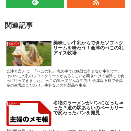
関連記事
美味しい牛乳からできたソフトク
お出かけ
リームを味わう！会津のべこの乳
アイス牧場
会津と言えば、「べこの乳」 私の中では絶対に外せない牛乳です。
そのべこの乳のソフトクリームがあるらしいと聞きつけて会津まで食
べに行ってきました。 べこの乳ってどんな牛乳？ 会津坂下町で会津
産の生乳にこだわり、牛乳などの乳製品を生産...
名物のラーメンがパンになっちゃ
お出かけ
った？道の駅あらいのベーカリー
で変わったパンを発見