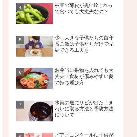
枝豆の薄皮が黒い!?これっ
て食べても大丈夫なの？
少し大きな子供たちの留守
番ご飯は子供たちだけで完
結できる工夫を
お弁当に果物を入れても大
丈夫？食材が傷みやすい夏
の持ち運び方
水筒の底にサビが出た！き
れいに取る方法と予防方法
について
ピアノコンクールに子供が